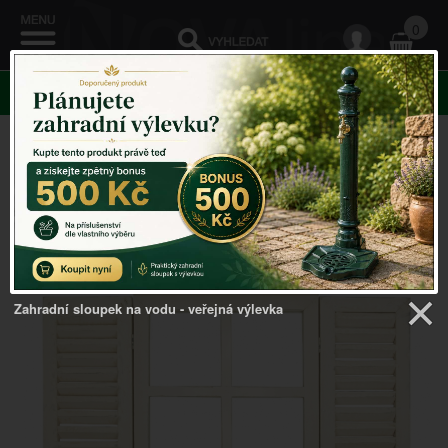
0
KATEGORIE
Venkovský domov
->
Zrcadla v rámu, s okenicemi
-
>
Zrcadlo s okenicemi bílé 38,8x3,9x59cm
Zahradní sloupek na vodu - veřejná výlevka