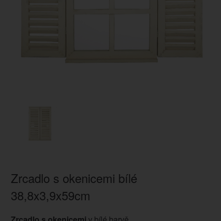
Zrcadlo s okenicemi bílé
38,8x3,9x59cm
Zrcadlo s okenicemi
v bílé barvě