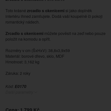
Toto krásné
zrcadlo s okenicemi
si jako doplněk
interiéru ihned zamilujete. Dodá vaší koupelně či pokoji
romantický nádech.
Zrcadlo s okenicemi
můžete pověsit na zeď nebo pouze
položit na komodu a opřít.
Rozměry v cm (ŠxHxV): 38,8x3,9x59
Materiál: borové dřevo, sklo, MDF
Hmotnost: 3,162 kg
Záruka: 2 roky
Kód:
E0170
Další parametry
Cena: 1.799 Kč