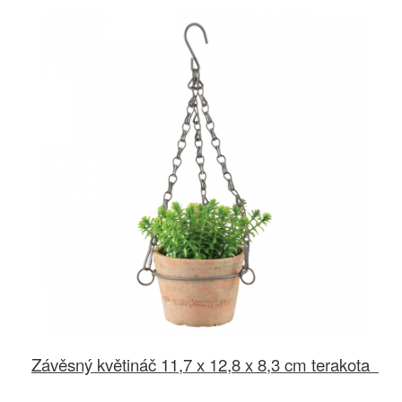
Závěsný květináč 11,7 x 12,8 x 8,3 cm terakota