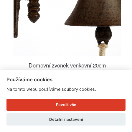
Domovní zvonek venkovní 20cm
Používáme cookies
Cena: 425 Kč
Na tomto webu používáme soubory cookies.
Skladem
Doručíme do: 12.8.
Povolit vše
Detail
Detailní nastavení