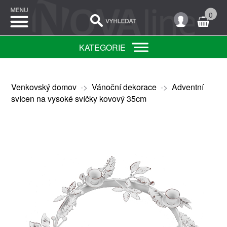
0
KATEGORIE
Venkovský domov
->
Vánoční dekorace
->
Adventní
svícen na vysoké svíčky kovový 35cm