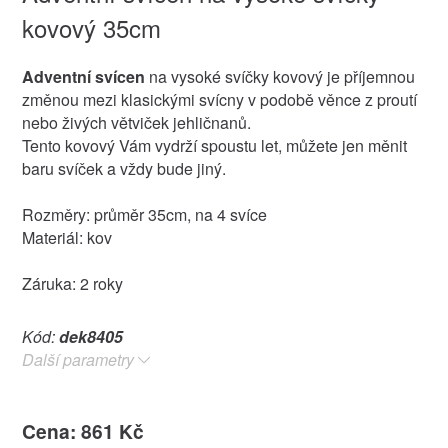
kovový 35cm
Adventní svícen
na vysoké svíčky kovový je příjemnou
změnou mezi klasickými svícny v podobě věnce z proutí
nebo živých větviček jehličnanů.
Tento kovový Vám vydrží spoustu let, můžete jen měnit
baru svíček a vždy bude jiný.
Rozměry: průměr 35cm, na 4 svíce
Materiál: kov
Záruka: 2 roky
Kód:
dek8405
Další parametry
Cena: 861 Kč