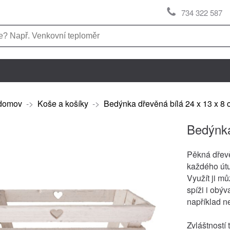
734 322 587
domov
->
Koše a košíky
->
Bedýnka dřevěná bílá 24 x 13 x 8
Bedýnka
Pěkná dře
každého út
Využít ji mů
spíži i obý
například n
Zvláštností 