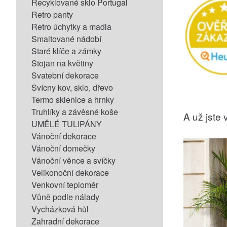
Recyklované sklo Portugal
Retro panty
Retro úchytky a madla
Smaltované nádobí
Staré klíče a zámky
Stojan na květiny
Svatební dekorace
Svícny kov, sklo, dřevo
Termo sklenice a hrnky
Truhlíky a závěsné koše
A už jste v
UMĚLÉ TULIPÁNY
Vánoční dekorace
Vánoční domečky
Vánoční věnce a svíčky
Velikonoční dekorace
Venkovní teploměr
Vůně podle nálady
Vycházková hůl
Zahradní dekorace