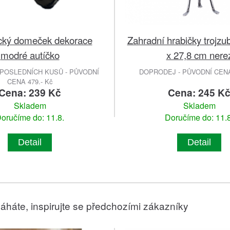
cký domeček dekorace
Zahradní hrabičky trojzu
modré autíčko
x 27,8 cm nere
POSLEDNÍCH KUSŮ - PŮVODNÍ
DOPRODEJ - PŮVODNÍ CENA 
CENA 479.- Kč
Cena: 239 Kč
Cena: 245 K
Skladem
Skladem
oručíme do: 11.8.
Doručíme do: 11.8
Detail
Detail
áháte, inspirujte se předchozími zákazníky