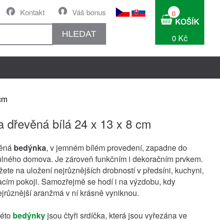
Kontakt
Váš bonus
0
HLEDAT
0 Kč
 cm
 dřevěná bílá 24 x 13 x 8 cm
věná
bedýnka
, v jemném bílém provedení, zapadne do
ulného domova. Je zároveň funkčním i dekoračním prvkem.
žete na uložení nejrůznějších drobností v předsíni, kuchyni,
vacím pokoji. Samozřejmě se hodí i na výzdobu, kdy
ejrůznější aranžmá v ní krásně vyniknou.
této
bedýnky
jsou čtyři srdíčka, která jsou vyřezána ve