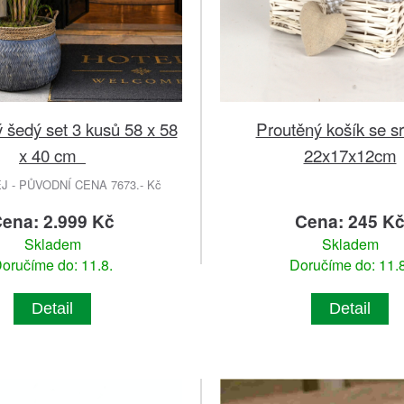
ý šedý set 3 kusů 58 x 58
Proutěný košík se 
x 40 cm
22x17x12cm
 - PŮVODNÍ CENA 7673.- Kč
ena: 2.999 Kč
Cena: 245 K
Skladem
Skladem
oručíme do: 11.8.
Doručíme do: 11.8
Detail
Detail