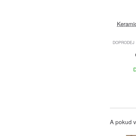
Kerami
DOPRODEJ 
D
A pokud v