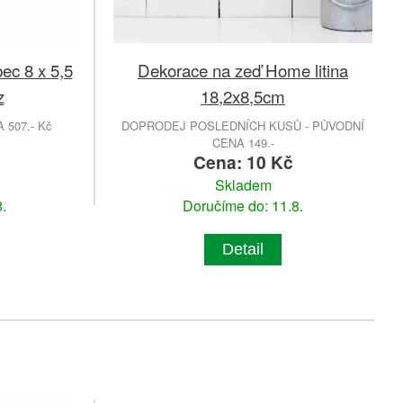
bec 8 x 5,5
Dekorace na zeď Home litina
z
18,2x8,5cm
507.- Kč
DOPRODEJ POSLEDNÍCH KUSŮ - PŮVODNÍ
CENA 149.-
č
Cena: 10 Kč
Skladem
.
Doručíme do: 11.8.
Detail