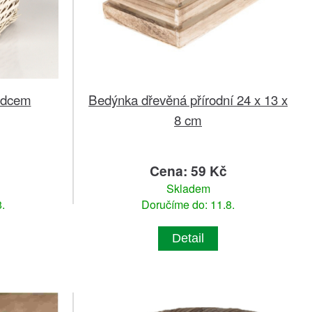
srdcem
Bedýnka dřevěná přírodní 24 x 13 x
8 cm
č
Cena: 59 Kč
Skladem
.
Doručíme do: 11.8.
Detail