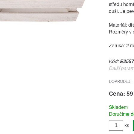
středu horn
duši. Je pev
Materiál: dř
Rozměry v c
Záruka: 2 r
Kód:
E2557
Další param
DOPRODEJ - 
Cena: 59
Skladem
Doručíme do
ks