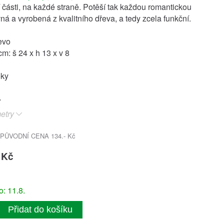
í části, na každé straně. Potěší tak každou romantickou
ná a vyrobená z kvalitního dřeva, a tedy zcela funkční.
evo
m: š 24 x h 13 x v 8
oky
etry
PŮVODNÍ CENA 134.- Kč
 Kč
: 11.8.
Přidat do košíku