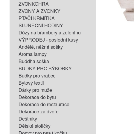
ZVONKOHRA
ZVONY A ZVONKY
PTAČÍ KRMÍTKA
SLUNEČNÍ HODINY
Dózy na brambory a zeleninu
VÝPRODEJ - poslední kusy
Andělé, něžné sošky
Aroma lampy
Buddha soška
BUDKY PRO SÝKORKY
Budky pro vrabce
Bytový textil
Dárky pro muže
Dekorace do bytu
Dekorace do restaurace
Dekorace za dveře
Deštníky
Dětské stoličky
Domov pro psa i kočku