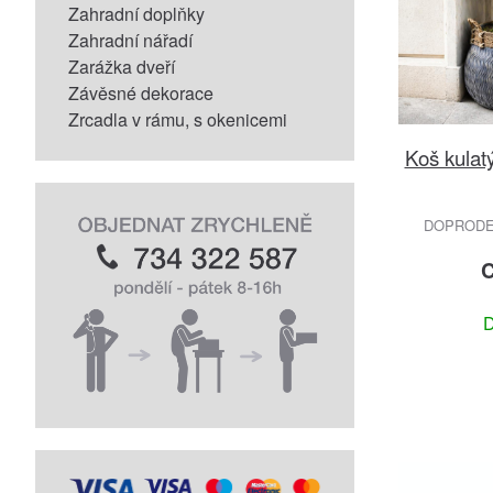
Zahradní doplňky
Zahradní nářadí
Zarážka dveří
Závěsné dekorace
Zrcadla v rámu, s okenicemi
Koš kulat
DOPRODEJ
C
D