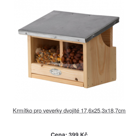
Krmítko pro veverky dvojité 17,6x25,3x18,7cm
Cena: 399 Kč