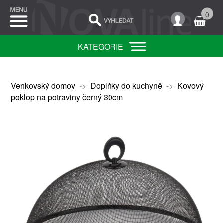
0
KATEGORIE
Venkovský domov
->
Doplňky do kuchyně
->
Kovový
poklop na potraviny černý 30cm