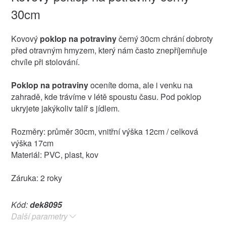
30cm
Kovový
poklop na potraviny
černý 30cm chrání dobroty
před otravným hmyzem, který nám často znepříjemňuje
chvíle při stolování.
Poklop na potraviny
oceníte doma, ale i venku na
zahradě, kde trávíme v létě spoustu času. Pod poklop
ukryjete jakýkoliv talíř s jídlem.
Rozměry: průměr 30cm, vnitřní výška 12cm / celková
výška 17cm
Materiál: PVC, plast, kov
Záruka: 2 roky
Kód:
dek8095
Další parametry