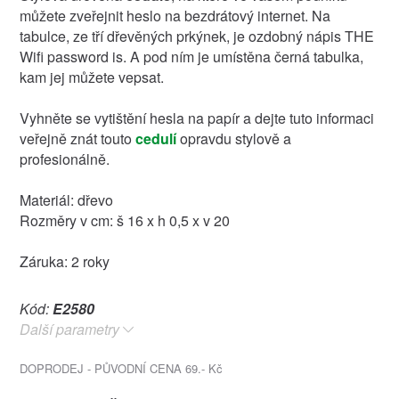
můžete zveřejnit heslo na bezdrátový internet. Na
tabulce, ze tří dřevěných prkýnek, je ozdobný nápis THE
Wifi password is. A pod ním je umístěna černá tabulka,
kam jej můžete vepsat.
Vyhněte se vytištění hesla na papír a dejte tuto informaci
veřejně znát touto
cedulí
opravdu stylově a
profesionálně.
Materiál: dřevo
Rozměry v cm: š 16 x h 0,5 x v 20
Záruka: 2 roky
Kód:
E2580
Další parametry
DOPRODEJ - PŮVODNÍ CENA 69.- Kč