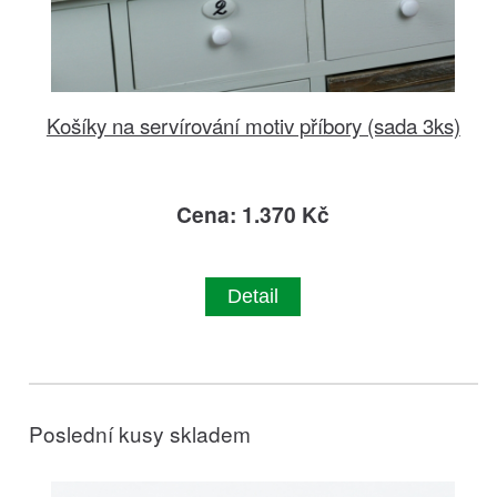
Košíky na servírování motiv příbory (sada 3ks)
Cena: 1.370 Kč
Detail
Poslední kusy skladem