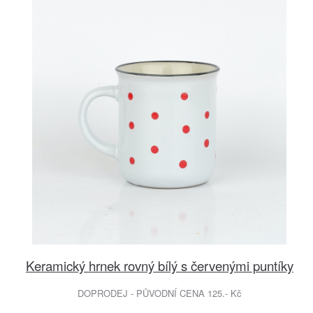
Keramický hrnek rovný bílý s červenými puntíky
DOPRODEJ - PŮVODNÍ CENA 125.- Kč