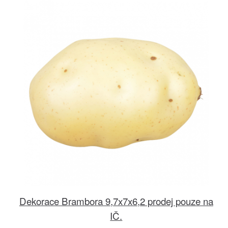
Dekorace Brambora 9,7x7x6,2 prodej pouze na
IČ.