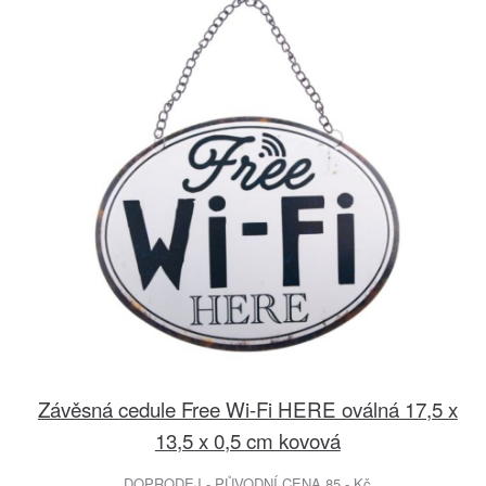
Závěsná cedule Free Wi-Fi HERE oválná 17,5 x
13,5 x 0,5 cm kovová
DOPRODEJ - PŮVODNÍ CENA 85.- Kč