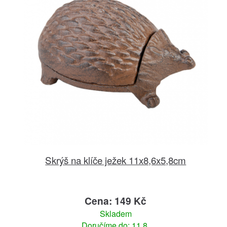
Skrýš na klíče ježek 11x8,6x5,8cm
Cena: 149 Kč
Skladem
Doručíme do: 11.8.