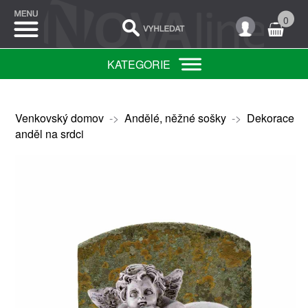
0
KATEGORIE
Venkovský domov
->
Andělé, něžné sošky
->
Dekorace
anděl na srdci