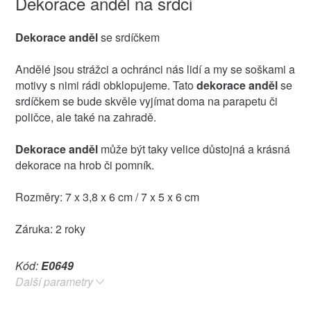
Dekorace anděl na srdci
Dekorace anděl
se srdíčkem
Andělé jsou strážci a ochránci nás lidí a my se soškami a
motivy s nimi rádi obklopujeme. Tato
dekorace anděl
se
srdíčkem se bude skvěle vyjímat doma na parapetu či
poličce, ale také na zahradě.
Dekorace anděl
může být taky velice důstojná a krásná
dekorace na hrob či pomník.
Rozměry: 7 x 3,8 x 6 cm / 7 x 5 x 6 cm
Záruka: 2 roky
Kód:
E0649
Další parametry