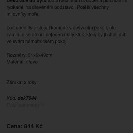
Dekorace do bytu
loď 31x6x49cm ozdobená plachtami s
rybkami, na dřevěném podstavci. Potěší všechny
milovníky moře.
Loď bude jistě slušet komodě v obývacím pokoji, ale
zamiluje se do ní i nejeden malý kluk, který by ji chtěl mít
ve svém námořnickém pokoji.
Rozměry: 31x6x49cm
Materiál: dřevo
Záruka: 2 roky
Kód:
dek7844
Další parametry
Cena: 844 Kč