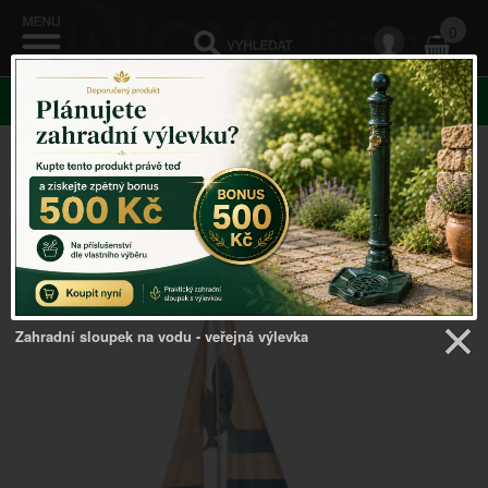
0
KATEGORIE
Venkovský domov
->
Námořní dekorace
->
Dekorace do
bytu loď 31x6x49cm
Zahradní sloupek na vodu - veřejná výlevka