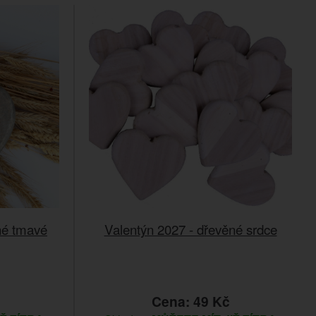
né tmavé
Valentýn 2027 - dřevěné srdce
Cena: 49 Kč