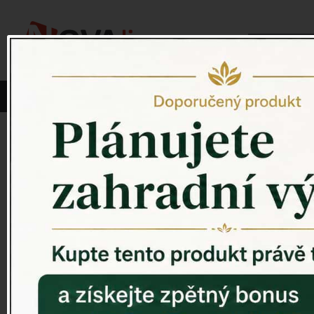
Vyberte si kategorii:
NOVINKY
PÍTKO PRO PTÁKY
Venkovský 
ZAHRADNÍ SOCHY
ZAHRADNÍ UMYVADLA
PTAČÍ BUDKY
Litinové škrabáky na boty
ROHOŽKY A ŠKRABADLA
VENKOVNÍ HODINY
DEKORACE NA HROB
RETRO KONZOLE
Domovní čísla - litina
DEKORACE NA ZEĎ