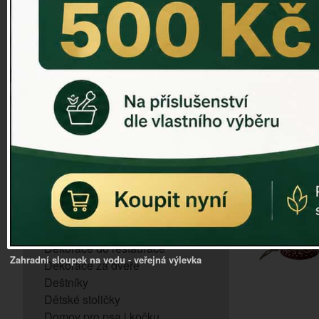
ZVONKOHRA
ZVONY A ZVONKY
PTAČÍ KRMÍTKA
SLUNEČNÍ HODINY
Dózy na brambory a zeleninu
VÝPRODEJ - poslední kusy
Andělé, něžné sošky
Aroma lampy
Buddha soška
BUDKY PRO SÝKORKY
Budky pro vrabce
Bytový textil
Dárky pro muže
Dekorace do bytu
Dekorace do restaurace
Zahradní sloupek na vodu - veřejná výlevka
Dekorace za dveře
Deštníky
Dětské stoličky
Domov pro psa i kočku