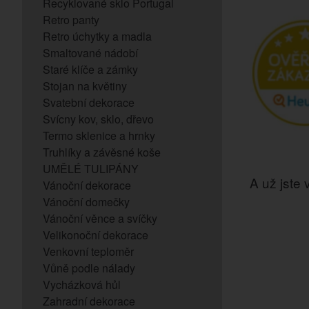
Recyklované sklo Portugal
Retro panty
Retro úchytky a madla
Smaltované nádobí
Staré klíče a zámky
Stojan na květiny
Svatební dekorace
Svícny kov, sklo, dřevo
Termo sklenice a hrnky
Truhlíky a závěsné koše
UMĚLÉ TULIPÁNY
A už jste v
Vánoční dekorace
Vánoční domečky
Vánoční věnce a svíčky
Velikonoční dekorace
Venkovní teploměr
Vůně podle nálady
Vycházková hůl
Zahradní dekorace