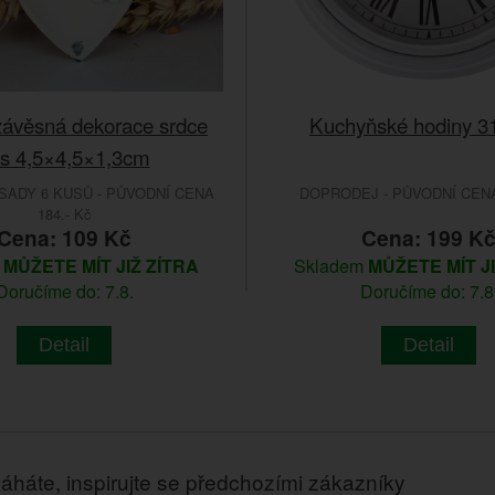
ávěsná dekorace srdce
Kuchyňské hodiny 
s 4,5×4,5×1,3cm
ADY 6 KUSŮ - PŮVODNÍ CENA
DOPRODEJ - PŮVODNÍ CENA 
184.- Kč
Cena: 109 Kč
Cena: 199 K
m
MŮŽETE MÍT JIŽ ZÍTRA
Skladem
MŮŽETE MÍT J
Doručíme do: 7.8.
Doručíme do: 7.8
Detail
Detail
áháte, inspirujte se předchozími zákazníky