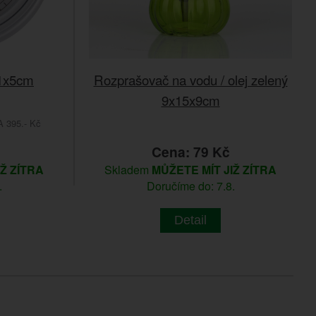
31x5cm
Rozprašovač na vodu / olej zelený
9x15x9cm
395.- Kč
č
Cena: 79 Kč
IŽ ZÍTRA
Skladem
MŮŽETE MÍT JIŽ ZÍTRA
.
Doručíme do: 7.8.
Detail