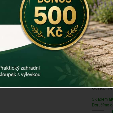
závěsná de
Díky ručním
venkovského
Materiál: ko
Rozměry: 2
Záruka: 2 r
Kód:
E4392
Další param
DOPRODEJ PO
Cena: 14
Skladem
M
Doručíme do