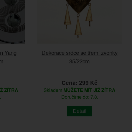
in Yang
Dekorace srdce se třemi zvonky
cm
35/22cm
č
Cena: 299 Kč
IŽ ZÍTRA
Skladem
MŮŽETE MÍT JIŽ ZÍTRA
.
Doručíme do: 7.8.
Detail