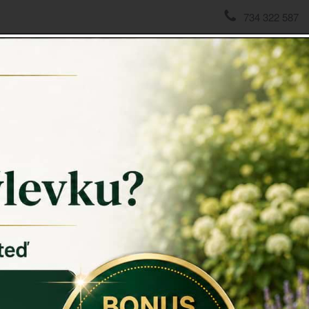
734 322 587
domov
->
Závěsné dekorace
->
Dekorace do roubenky - srdce
Dekorac
cm
Dekorace 
opracování
Srdce je v 
háčkem a ju