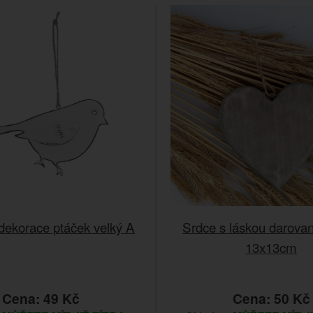
dekorace ptáček velký A
Srdce s láskou darova
13x13cm
Cena: 49 Kč
Cena: 50 Kč