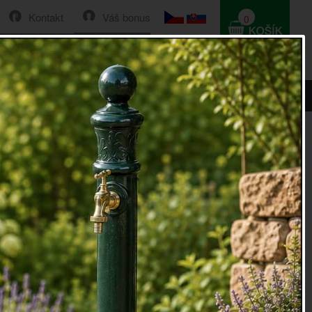
Kontakt
Váš bonus
0
HLEDAT
0 Kč
 z lásky 22 x 22 cm
e do roubenky - srdce z lásky 22 x 22
do roubenky
srdce uz lásky vyrobené broušením a ručním
m z mangového dřeva.
posledním kroku ručně vymalované, opoatřené kovovým
tovým provazem pro zavěšení. Může tak sloužit jako