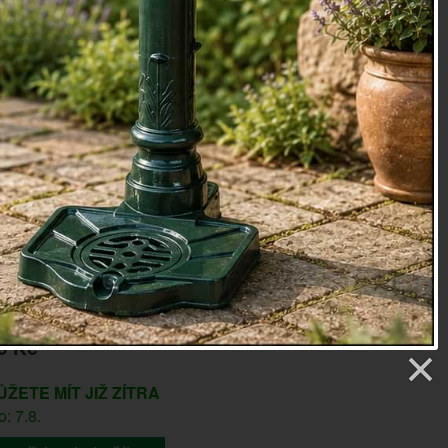
korace i pro položení na komodu.
u zpracování a přírodnímu materiálu se hodí do
 interiéru, nebo roubenky.
v, juta, dřevo
2 x 22cm srdce / závěs cca 15cm
oky
etry
SLEDNÍCH KUSŮ - PŮVODNÍ CENA 364.-
9 Kč
ŮŽETE MÍT JIŽ ZÍTRA
: 7.8.