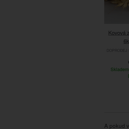
Kovová z
6k
DOPRODEJ S
Sklade
A pokud v