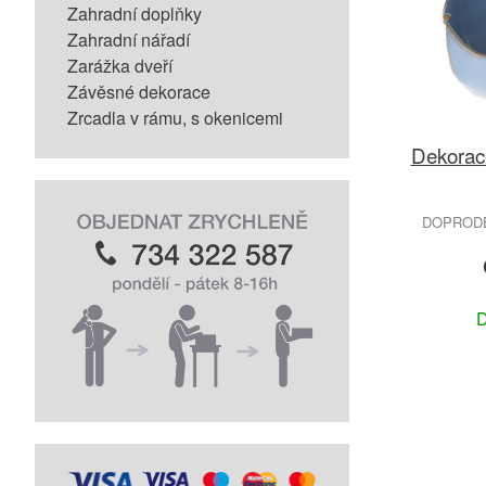
Zahradní doplňky
Zahradní nářadí
Zarážka dveří
Závěsné dekorace
Zrcadla v rámu, s okenicemi
Dekorace
DOPRODEJ
D