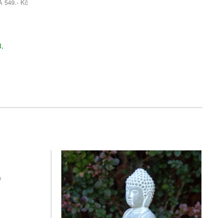
549.- Kč
č
.