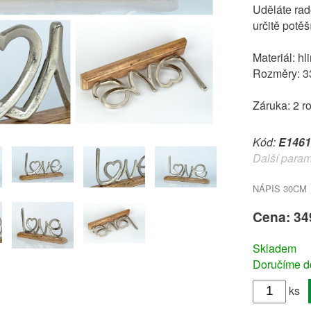
Uděláte rad
určitě potěší
Materiál: hl
Rozměry: 3
Záruka: 2 r
Kód:
E1461
Další param
NÁPIS 30CM
Cena: 34
Skladem
Doručíme do
ks