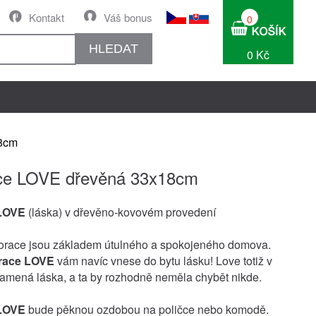
Kontakt
Váš bonus
0
HLEDAT
0 Kč
8cm
ce LOVE dřevěná 33x18cm
LOVE
(láska) v dřevěno-kovovém provedení
orace jsou základem útulného a spokojeného domova.
race LOVE
vám navíc vnese do bytu lásku! Love totiž v
amená láska, a ta by rozhodně neměla chybět nikde.
LOVE
bude pěknou ozdobou na poličce nebo komodě.