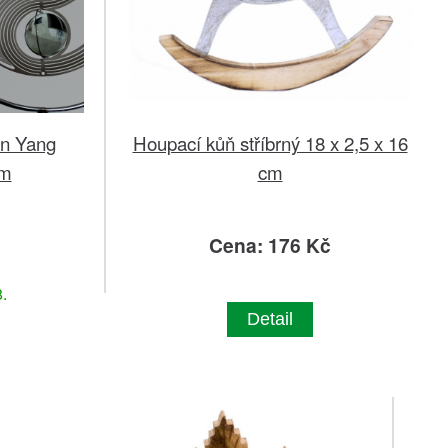
in Yang
Houpací kůň stříbrný 18 x 2,5 x 16
cm
cm
č
Cena: 176 Kč
.
Detail