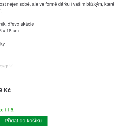
ost nejen sobě, ale ve formě dárku i vašim blízkým, které
.
iník, dřevo akácie
3 x 18 cm
oky
etry
9 Kč
: 11.8.
Přidat do košíku