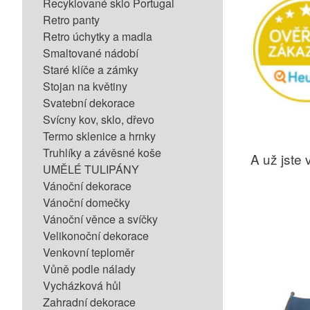
Recyklované sklo Portugal
Retro panty
Retro úchytky a madla
Smaltované nádobí
Staré klíče a zámky
Stojan na květiny
Svatební dekorace
Svícny kov, sklo, dřevo
Termo sklenice a hrnky
Truhlíky a závěsné koše
A už jste v
UMĚLÉ TULIPÁNY
Vánoční dekorace
Vánoční domečky
Vánoční věnce a svíčky
Velikonoční dekorace
Venkovní teploměr
Vůně podle nálady
Vycházková hůl
Zahradní dekorace