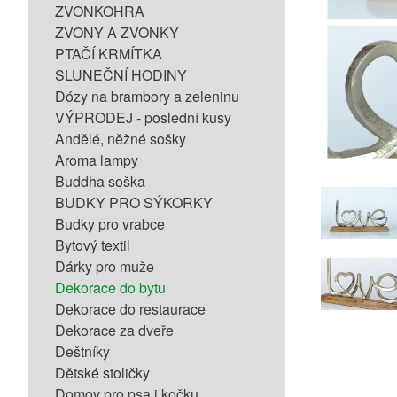
ZVONKOHRA
ZVONY A ZVONKY
PTAČÍ KRMÍTKA
SLUNEČNÍ HODINY
Dózy na brambory a zeleninu
VÝPRODEJ - poslední kusy
Andělé, něžné sošky
Aroma lampy
Buddha soška
BUDKY PRO SÝKORKY
Budky pro vrabce
Bytový textil
Dárky pro muže
Dekorace do bytu
Dekorace do restaurace
Dekorace za dveře
Deštníky
Dětské stoličky
Domov pro psa i kočku