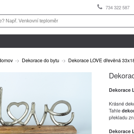
734 322 587
domov
->
Dekorace do bytu
->
Dekorace LOVE dřevěná 33x1
Dekora
Dekorace
Krásné dek
Tahle
deko
překladu zn
Dekorace 