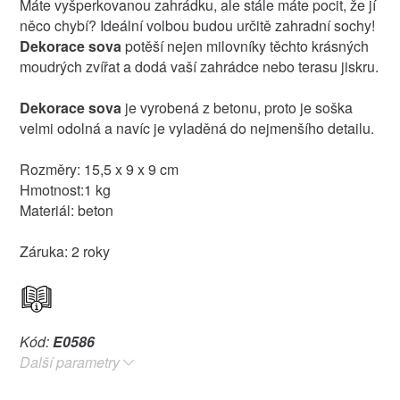
Máte vyšperkovanou zahrádku, ale stále máte pocit, že jí
něco chybí? Ideální volbou budou určitě zahradní sochy!
Dekorace sova
potěší nejen milovníky těchto krásných
moudrých zvířat a dodá vaší zahrádce nebo terasu jiskru.
Dekorace sova
je vyrobená z betonu, proto je soška
velmi odolná a navíc je vyladěná do nejmenšího detailu.
Rozměry: 15,5 x 9 x 9 cm
Hmotnost:1 kg
Materiál: beton
Záruka: 2 roky
Kód:
E0586
Další parametry