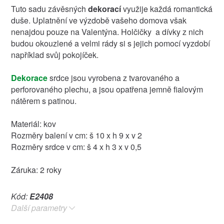
Tuto sadu závěsných
dekorací
využije každá romantická
duše. Uplatnění ve výzdobě vašeho domova však
nenajdou pouze na Valentýna. Holčičky a dívky z nich
budou okouzlené a velmi rády si s jejich pomocí vyzdobí
například svůj pokojíček.
Dekorace
srdce jsou vyrobena z tvarovaného a
perforovaného plechu, a jsou opatřena jemně fialovým
nátěrem s patinou.
Materiál: kov
Rozměry balení v cm: š 10 x h 9 x v 2
Rozměry srdce v cm: š 4 x h 3 x v 0,5
Záruka: 2 roky
Kód:
E2408
Další parametry