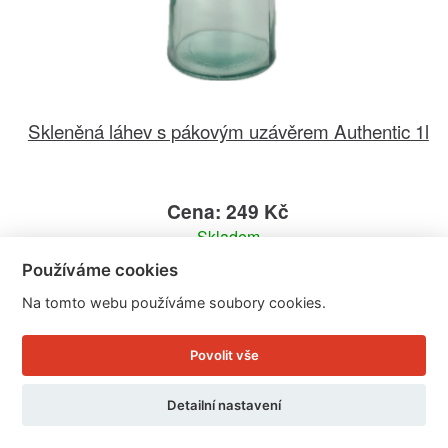
Skleněná láhev s pákovým uzávěrem Authentic 1l
Cena: 249 Kč
Skladem
Doručíme do: 12.8.
Používáme cookies
Na tomto webu používáme soubory cookies.
Detail
Povolit vše
Detailní nastavení