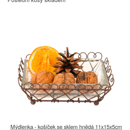
Mýdlenka - košíček se sklem hnědá 11x15x5cm