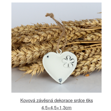
Kovová závěsná dekorace srdce 6ks
4,5×4,5×1,3cm