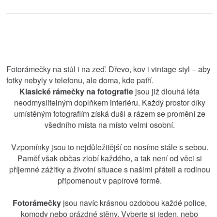
Fotorámečky na stůl i na zeď. Dřevo, kov i vintage styl – aby
fotky nebyly v telefonu, ale doma, kde patří.
Klasické rámečky na fotografie
jsou již dlouhá léta
neodmyslitelným doplňkem interiéru. Každý prostor díky
umístěným fotografiím získá duši a rázem se promění ze
všedního místa na místo velmi osobní.
Vzpomínky jsou to nejdůležitější co nosíme stále s sebou.
Paměť však občas zlobí každého, a tak není od věci si
příjemné zážitky a životní situace s našimi přáteli a rodinou
připomenout v papírové formě.
Fotorámečky
jsou navíc krásnou ozdobou každé police,
komody nebo prázdné stěny. Vyberte si jeden, nebo