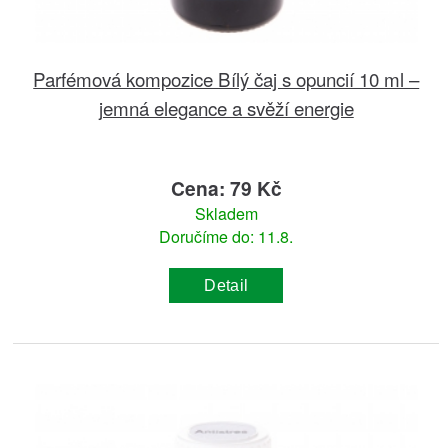
Parfémová kompozice Bílý čaj s opuncií 10 ml –
jemná elegance a svěží energie
Cena: 79 Kč
Skladem
Doručíme do: 11.8.
Detail