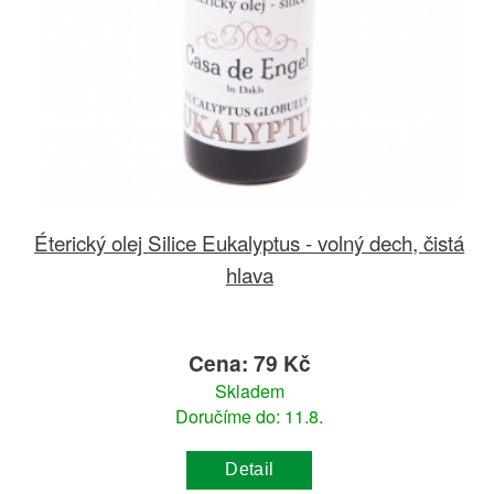
Éterický olej Silice Eukalyptus - volný dech, čistá
hlava
Cena: 79 Kč
Skladem
Doručíme do: 11.8.
Detail