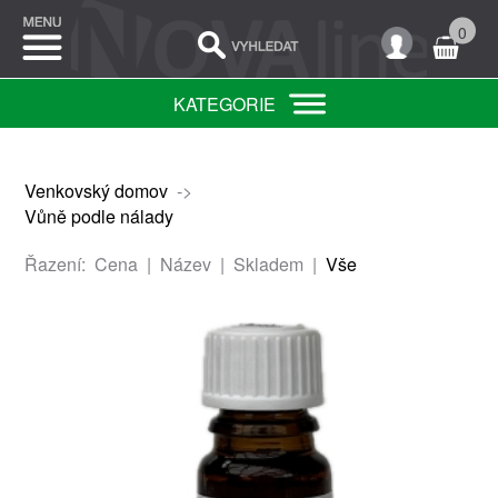
0
KATEGORIE
Venkovský domov
->
Vůně podle nálady
Řazení:
Cena
|
Název
|
Skladem
|
Vše