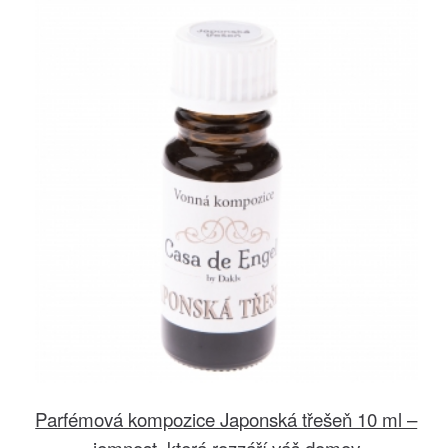
Parfémová kompozice Japonská třešeň 10 ml –
jemnost, která rozzáří váš domov