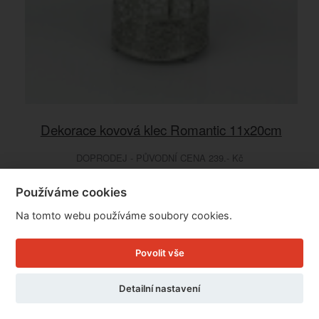
Dekorace kovová klec Romantic 11x20cm
DOPRODEJ - PŮVODNÍ CENA 239.- Kč
Cena: 99 Kč
Používáme cookies
Skladem
Na tomto webu používáme soubory cookies.
Doručíme do: 10.8.
Povolit vše
Detail
Detailní nastavení