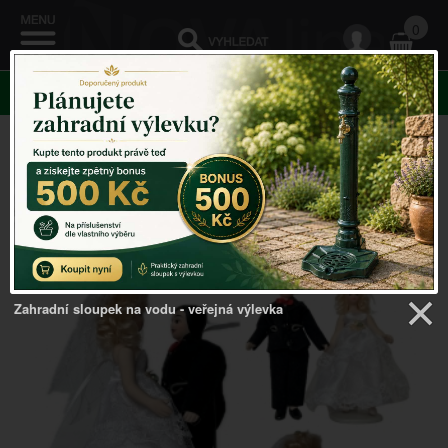
0
KATEGORIE
Venkovský domov
->
Svatební dekorace
Řazení:
Cena
|
Název
|
Skladem
|
Vše
Zahradní sloupek na vodu - veřejná výlevka