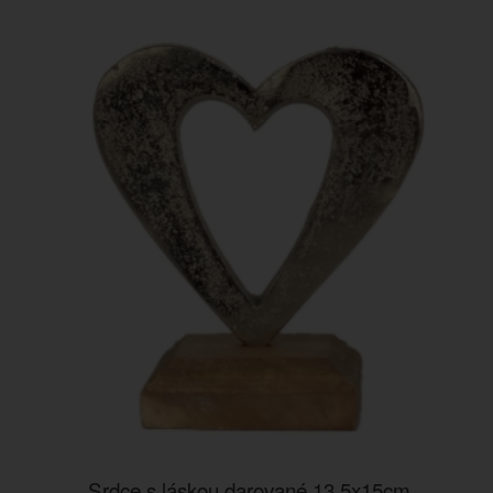
Srdce s láskou darované 13,5x15cm