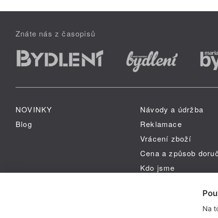
Znáte nás z časopisů
NOVINKY
Návody a údržba
Blog
Reklamace
Vrácení zboží
Cena a způsob doru
Kdo jsme
GPSR
Pou
Na t