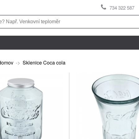
734 322 587
domov
->
Sklenice Coca cola