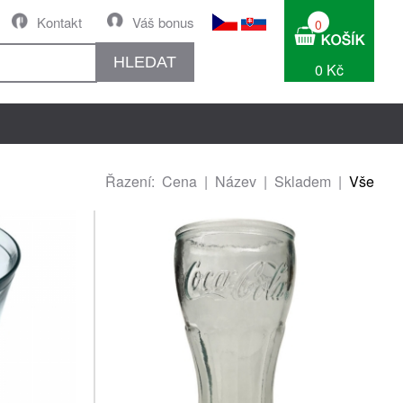
Kontakt
Váš bonus
0
HLEDAT
0 Kč
Řazení:
Cena
|
Název
|
Skladem
|
Vše