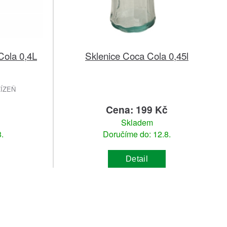
Cola 0,4L
Sklenice Coca Cola 0,45l
ŽÍZEŇ
č
Cena: 199 Kč
Skladem
.
Doručíme do: 12.8.
Detail