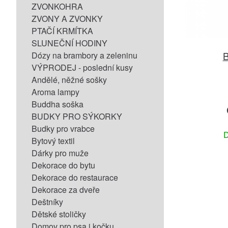
ZVONKOHRA
ZVONY A ZVONKY
PTAČÍ KRMÍTKA
SLUNEČNÍ HODINY
B
Dózy na brambory a zeleninu
VÝPRODEJ - poslední kusy
Andělé, něžné sošky
Aroma lampy
Buddha soška
BUDKY PRO SÝKORKY
Budky pro vrabce
D
Bytový textil
Dárky pro muže
Dekorace do bytu
Dekorace do restaurace
Dekorace za dveře
Deštníky
Dětské stoličky
Domov pro psa i kočku