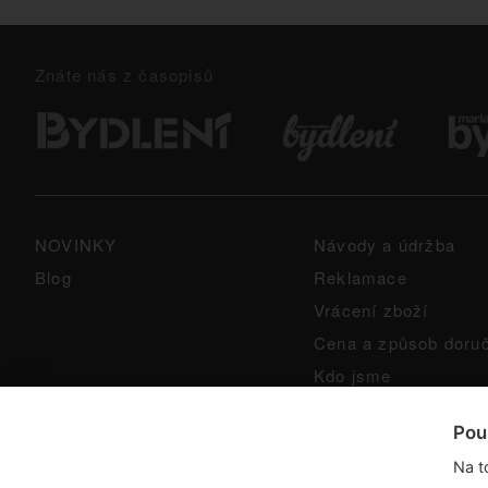
Znáte nás z časopisů
NOVINKY
Návody a údržba
Blog
Reklamace
Vrácení zboží
Cena a způsob doru
Kdo jsme
GPSR
Pou
Na t