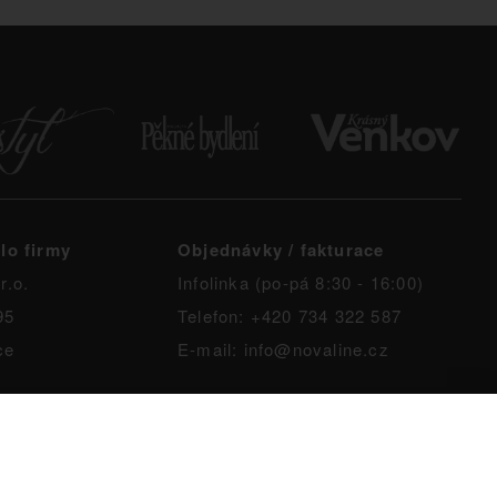
lo firmy
Objednávky / fakturace
r.o.
Infolinka (po-pá 8:30 - 16:00)
95
Telefon: +420 734 322 587
ce
E-mail: info@novaline.cz