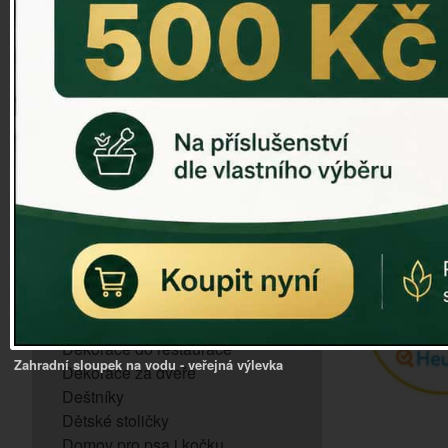
ZVONKOHRA
ZVONY A ZVONKY
PTAČÍ KRMÍTKA
SLUNEČNÍ HODINY
Dózy na brambory a zeleninu
VÝPRODEJ - poslední kusy
Andělé, něžné sošky
Aroma lampy
Buddha soška
BUDKY PRO SÝKORKY
Budky pro vrabce
Bytový textil
Dárky pro muže
Dekorace do bytu
Dekorace do restaurace
Zahradní sloupek na vodu - veřejná výlevka
Dekorace za dveře
Deštníky
Dětské stoličky
Domov pro psa i kočku