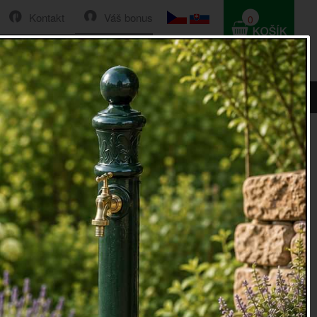
Kontakt
Váš bonus
0
HLEDAT
0 Kč
Řazení:
Cena
|
Název
|
Skladem
|
Vše
a zatřeseme skleněnou koulí, se jakoby zastavil čas a začne