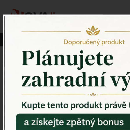
Vyberte si kategorii:
NOVINKY
PÍTKO PRO PTÁKY
Venkovský 
ZAHRADNÍ SOCHY
ZAHRADNÍ UMYVADLA
PTAČÍ BUDKY
Litinové škrabáky na boty
Sněžítka pro
ROHOŽKY A ŠKRABADLA
plynout pozp
VENKOVNÍ HODINY
DEKORACE NA HROB
V tu chvíli 
RETRO KONZOLE
Domovní čísla - litina
DEKORACE NA ZEĎ