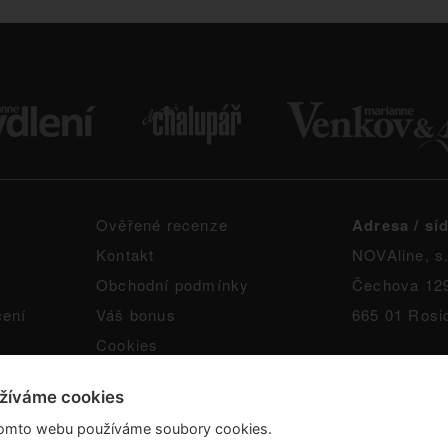
Ověřené recenze
Adresa / síd
Kontakt
NOVAline, s.
Obchodní podmínky
Čechova 12
čení
Váš bonus
665 01 Rosi
Cookies
žíváme cookies
omto webu používáme soubory cookies.