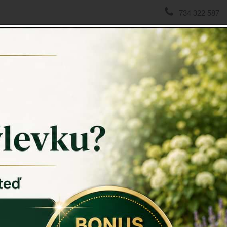
734 322 587
domov
->
Sněžítka
 radost dětí i nás dospělých. Ve chvíli, kdy uchopíme sněžítko 
átku ...
ať chceme, nebo nechceme, vrátí se naše mysl v čase zpět ...