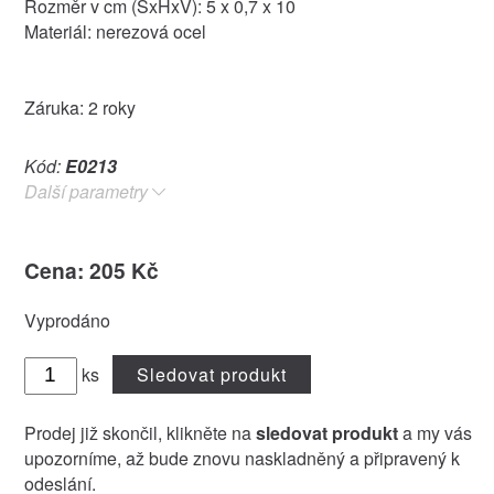
Rozměr v cm (ŠxHxV): 5 x 0,7 x 10
Materiál: nerezová ocel
Záruka: 2 roky
Kód:
E0213
Další parametry
Cena: 205 Kč
Vyprodáno
ks
Sledovat produkt
Prodej již skončil, klikněte na
sledovat produkt
a my vás
upozorníme, až bude znovu naskladněný a připravený k
odeslání.