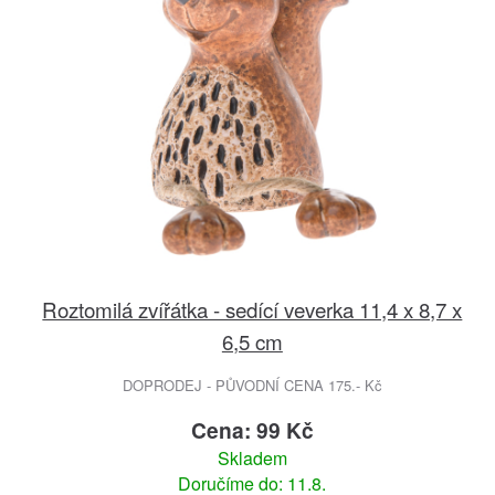
Roztomilá zvířátka - sedící veverka 11,4 x 8,7 x
6,5 cm
DOPRODEJ - PŮVODNÍ CENA 175.- Kč
Cena: 99 Kč
Skladem
Doručíme do: 11.8.