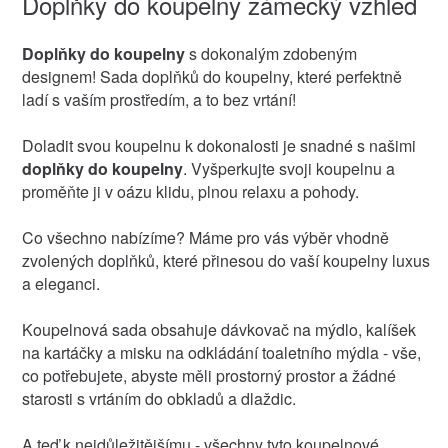
Doplňky do koupelny zámecký vzhled
Doplňky do koupelny
s dokonalým zdobeným
designem! Sada doplňků do koupelny, které perfektně
ladí s vaším prostředím, a to bez vrtání!
Doladit svou koupelnu k dokonalosti je snadné s našimi
doplňky do koupelny
. Vyšperkujte svoji koupelnu a
proměňte ji v oázu klidu, plnou relaxu a pohody.
Co všechno nabízíme? Máme pro vás výběr vhodně
zvolených doplňků, které přinesou do vaší koupelny luxus
a eleganci.
Koupelnová sada obsahuje dávkovač na mýdlo, kalíšek
na kartáčky a misku na odkládání toaletního mýdla - vše,
co potřebujete, abyste měli prostorný prostor a žádné
starosti s vrtáním do obkladů a dlaždic.
A teď k nejdůležitějšímu - všechny tyto koupelnové