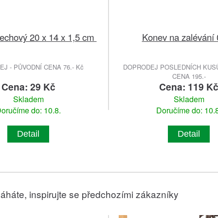
echový 20 x 14 x 1,5 cm
Konev na zalévání 
J - PŮVODNÍ CENA 76.- Kč
DOPRODEJ POSLEDNÍCH KUSŮ
CENA 195.-
Cena: 29 Kč
Cena: 119 K
Skladem
Skladem
oručíme do: 10.8.
Doručíme do: 10.8
Detail
Detail
áháte, inspirujte se předchozími zákazníky