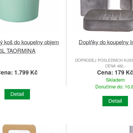
 koš do koupelny objem
Doplňky do koupelny In
6L TAORMINA
DOPRODEJ POSLEDNÍCH KUSŮ
CENA 482.-
ena: 1.799 Kč
Cena: 179 K
Skladem
Doručíme do: 10.8
Detail
Detail