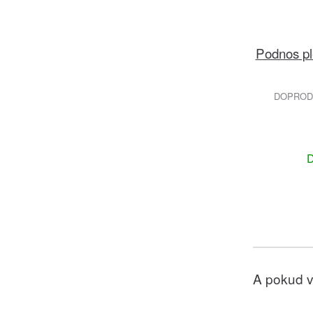
Podnos pl
DOPRODE
D
A pokud v