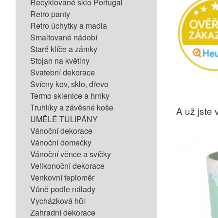
Recyklované sklo Portugal
Retro panty
Retro úchytky a madla
Smaltované nádobí
Staré klíče a zámky
Stojan na květiny
Svatební dekorace
Svícny kov, sklo, dřevo
Termo sklenice a hrnky
Truhlíky a závěsné koše
A už jste v
UMĚLÉ TULIPÁNY
Vánoční dekorace
Vánoční domečky
Vánoční věnce a svíčky
Velikonoční dekorace
Venkovní teploměr
Vůně podle nálady
Vycházková hůl
Zahradní dekorace