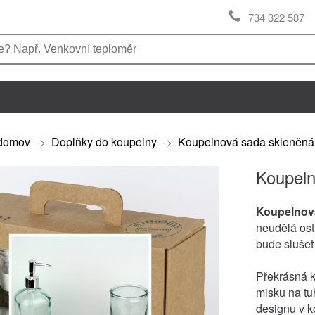
734 322 587
domov
->
Doplňky do koupelny
->
Koupelnová sada skleněná 
Koupeln
Koupelnov
neudělá ost
bude slušet
Překrásná 
misku na tu
designu v k