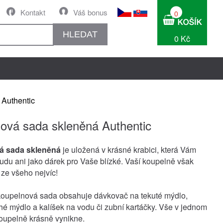
Kontakt
Váš bonus
0
HLEDAT
0 Kč
Authentic
ová sada skleněná Authentic
á sada skleněná
je uložená v krásné krabici, která Vám
udu ani jako dárek pro Vaše blízké. Vaší koupelně však
 ze všeho nejvíc!
koupelnová sada obsahuje dávkovač na tekuté mýdlo,
hé mýdlo a kalíšek na vodu či zubní kartáčky. Vše v jednom
oupelně krásně vynikne.