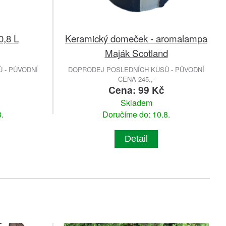
0,8 L
Keramický domeček - aromalampa
Maják Scotland
 - PŮVODNÍ
DOPRODEJ POSLEDNÍCH KUSŮ - PŮVODNÍ
CENA 245.,-
č
Cena: 99 Kč
Skladem
.
Doručíme do: 10.8.
Detail