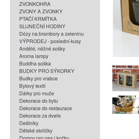
ZVONKOHRA
ZVONY A ZVONKY
PTAČÍ KRMÍTKA
SLUNEČNÍ HODINY
Dózy na brambory a zeleninu
VÝPRODEJ - poslední kusy
Andělé, něžné sošky
Aroma lampy
Buddha soška
BUDKY PRO SÝKORKY
Budky pro vrabce
Bytový textil
Dárky pro muže
Dekorace do bytu
Dekorace do restaurace
Dekorace za dveře
Deštníky
Dětské stoličky
Domov pro psa i kočku