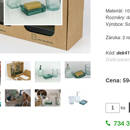
Materiál: 1
Rozměry: d
Výrobce: S
Záruka: 2 r
Kód:
dek41
Další param
Cena: 59
ks