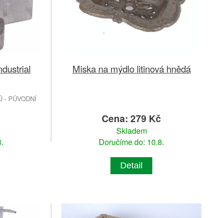
dustrial
Miska na mýdlo litinová hnědá
 - PŮVODNÍ
č
Cena: 279 Kč
Skladem
.
Doručíme do: 10.8.
Detail