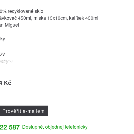
00% recyklované sklo
ávkovač 450ml, miska 13x10cm, kalíšek 430ml
an Miguel
oky
77
etry
4 Kč
Prověřit e-mailem
Dostupné, objednej telefonicky