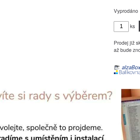
Vyprodáno
ks
Prodej již s
až bude zno