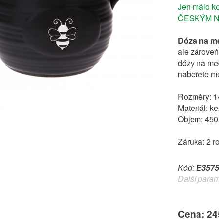
Jen málo ko
ČESKÝM N
Dóza na m
ale zároveň
dózy na med
naberete me
Rozměry: 14
Materiál: k
Objem: 450
Záruka: 2 r
Kód:
E3575
Další param
Cena: 24