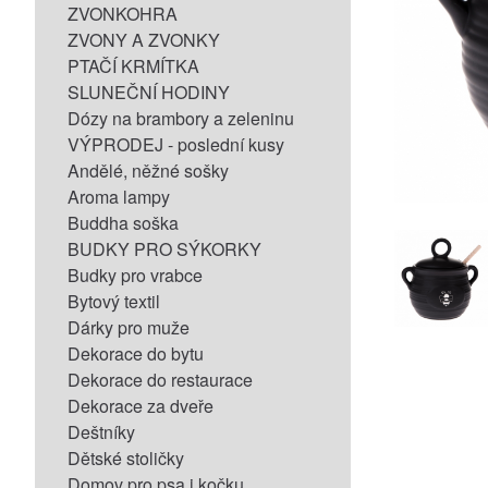
ZVONKOHRA
ZVONY A ZVONKY
PTAČÍ KRMÍTKA
SLUNEČNÍ HODINY
Dózy na brambory a zeleninu
VÝPRODEJ - poslední kusy
Andělé, něžné sošky
Aroma lampy
Buddha soška
BUDKY PRO SÝKORKY
Budky pro vrabce
Bytový textil
Dárky pro muže
Dekorace do bytu
Dekorace do restaurace
Dekorace za dveře
Deštníky
Dětské stoličky
Domov pro psa i kočku