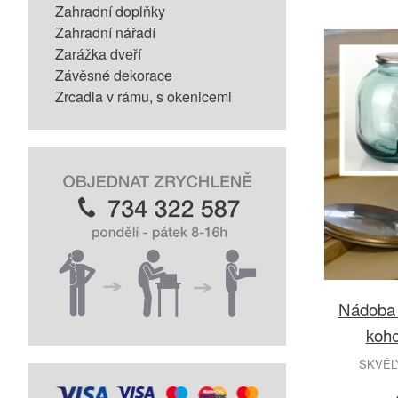
Zahradní doplňky
Zahradní nářadí
Zarážka dveří
Závěsné dekorace
Zrcadla v rámu, s okenicemi
Nádoba 
koho
SKVĚL