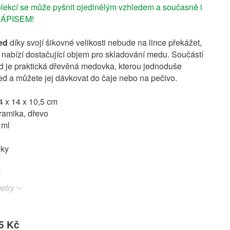
lekcí se může pyšnit ojedinělým vzhledem a současně i
ÁPISEM!
ed
díky svojí šikovné velikosti nebude na lince překážet,
 nabízí dostačující objem pro skladování medu. Součástí
 je praktická dřevěná medovka, kterou jednoduše
d a můžete jej dávkovat do čaje nebo na pečivo.
 x 14 x 10,5 cm
eramika, dřevo
 ml
oky
etry
5 Kč