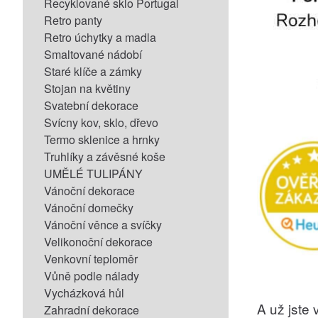
Recyklované sklo Portugal
Retro panty
Retro úchytky a madla
Smaltované nádobí
Staré klíče a zámky
Stojan na květiny
Svatební dekorace
Svícny kov, sklo, dřevo
Termo sklenice a hrnky
Truhlíky a závěsné koše
UMĚLÉ TULIPÁNY
Vánoční dekorace
Vánoční domečky
Vánoční věnce a svíčky
Velikonoční dekorace
Venkovní teploměr
Vůně podle nálady
Vycházková hůl
A už jste v
Zahradní dekorace