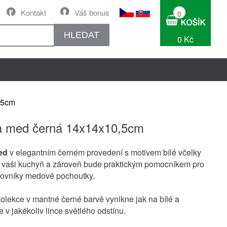
Kontakt
Váš bonus
0
HLEDAT
0 Kč
,5cm
a med černá 14x14x10,5cm
med
v elegantním černém provedení s motivem bílé včelky
 vaši kuchyň a zároveň bude praktickým pomocníkem pro
lovníky medové pochoutky.
kolekce v mantné černé barvě vynikne jak na bílé a
 v jakékoliv lince světlého odstínu.