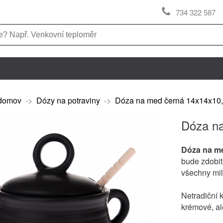
734 322 587
domov
->
Dózy na potraviny
->
Dóza na med černá 14x14x10
Dóza n
Dóza na 
bude zdobit
všechny mi
Netradiční 
krémové, ale