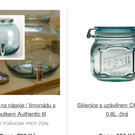
na nápoje / limonádu s
Sklenice s uzávěrem 
utkem Authentic 6l
0,8L, čirá
Ý POMOCNÍK PROTI ŽÍZNI