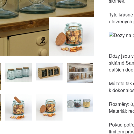
skříněk.
Tyto krásné
otevřených 
Dózy jsou v
sklárně San
dalších dop
Můžete tak s
k dokonalost
Rozměry: 0,
Materiál: r
Pokud potře
limitem pro