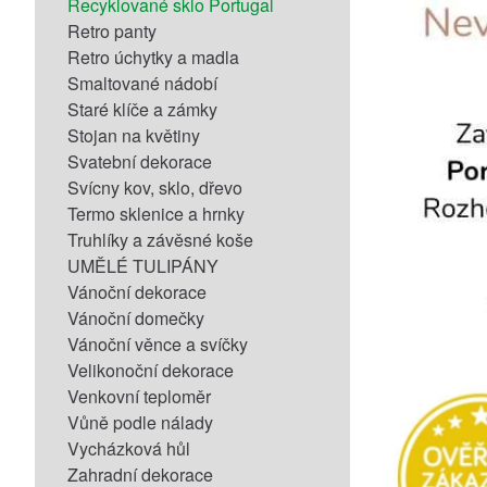
Recyklované sklo Portugal
Retro panty
Retro úchytky a madla
Smaltované nádobí
Staré klíče a zámky
Stojan na květiny
Svatební dekorace
Svícny kov, sklo, dřevo
Termo sklenice a hrnky
Truhlíky a závěsné koše
UMĚLÉ TULIPÁNY
Vánoční dekorace
Vánoční domečky
Vánoční věnce a svíčky
Velikonoční dekorace
Venkovní teploměr
Vůně podle nálady
Vycházková hůl
Zahradní dekorace