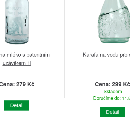
na mléko s patentním
Karafa na vodu pro d
uzávěrem 1l
Cena: 279 Kč
Cena: 299 K
Skladem
Doručíme do: 11.8
Detail
Detail