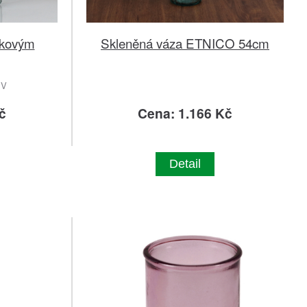
rkovým
Skleněná váza ETNICO 54cm
EV
č
Cena: 1.166 Kč
Detail