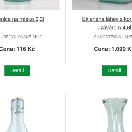
enice na mléko 0,3l
Skleněná láhev s ko
uzávěrem 4,6l
 - RECYKLOVANÉ SKLO
SILNOSTĚNNÁ LÁH
Cena: 116 Kč
Cena: 1.099 K
Detail
Detail