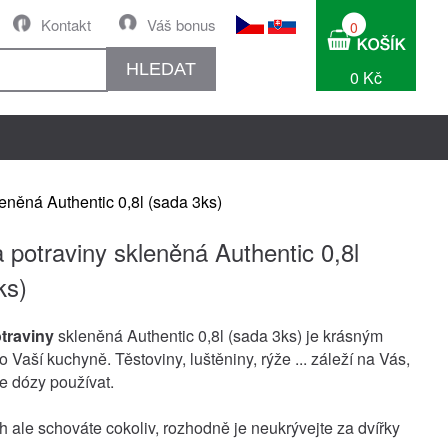
Kontakt
Váš bonus
0
HLEDAT
0 Kč
eněná Authentic 0,8l (sada 3ks)
 potraviny skleněná Authentic 0,8l
ks)
traviny
skleněná Authentic 0,8l (sada 3ks) je krásným
Vaší kuchyně. Těstoviny, luštěniny, rýže ... záleží na Vás,
e dózy používat.
ch ale schováte cokoliv, rozhodně je neukrývejte za dvířky