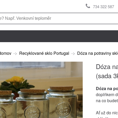
734 322 587
domov
->
Recyklované sklo Portugal
->
Dóza na potraviny skl
Dóza na
(sada 3
Dóza na po
doplňkem do 
na co budet
Ať už do ni