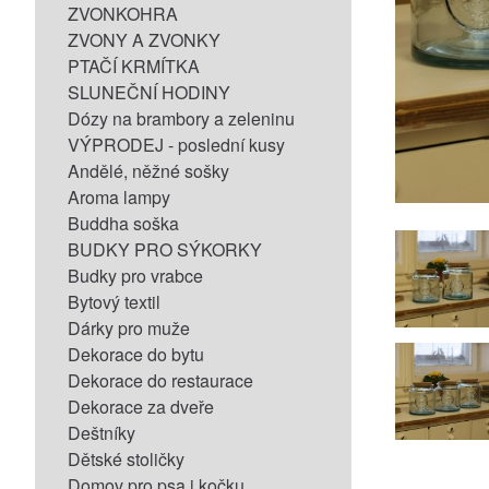
ZVONKOHRA
ZVONY A ZVONKY
PTAČÍ KRMÍTKA
SLUNEČNÍ HODINY
Dózy na brambory a zeleninu
VÝPRODEJ - poslední kusy
Andělé, něžné sošky
Aroma lampy
Buddha soška
BUDKY PRO SÝKORKY
Budky pro vrabce
Bytový textil
Dárky pro muže
Dekorace do bytu
Dekorace do restaurace
Dekorace za dveře
Deštníky
Dětské stoličky
Domov pro psa i kočku