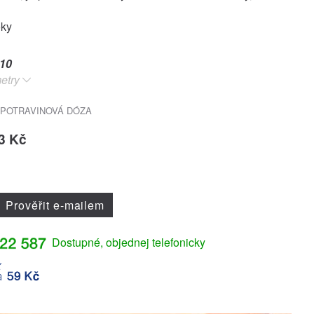
oky
10
etry
 POTRAVINOVÁ DÓZA
3 Kč
Prověřit e-mailem
Dostupné, objednej telefonicky