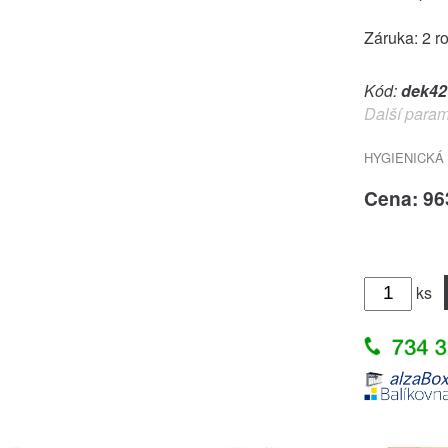
Záruka: 2 r
Kód:
dek42
Další param
HYGIENICKÁ
Cena: 96
ks