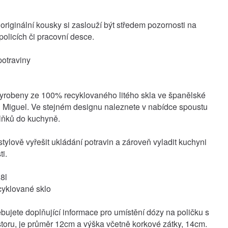
 originální kousky si zaslouží být středem pozornosti na
policích či pracovní desce.
yrobeny ze 100% recyklovaného litého skla ve španělské
 Miguel. Ve stejném designu naleznete v nabídce spoustu
lňků do kuchyně.
tylově vyřešit ukládání potravin a zároveň vyladit kuchyni
i.
8l
ecyklované sklo
bujete doplňující informace pro umístění dózy na poličku s
storu, je průměr 12cm a výška včetně korkové zátky, 14cm.