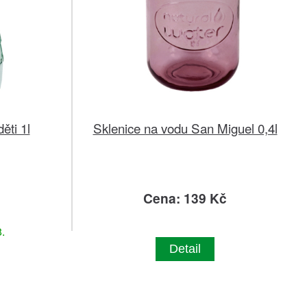
ěti 1l
Sklenice na vodu San Miguel 0,4l
č
Cena: 139 Kč
.
Detail