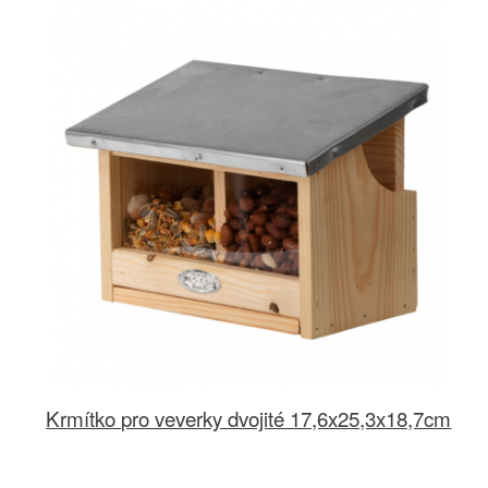
Krmítko pro veverky dvojité 17,6x25,3x18,7cm