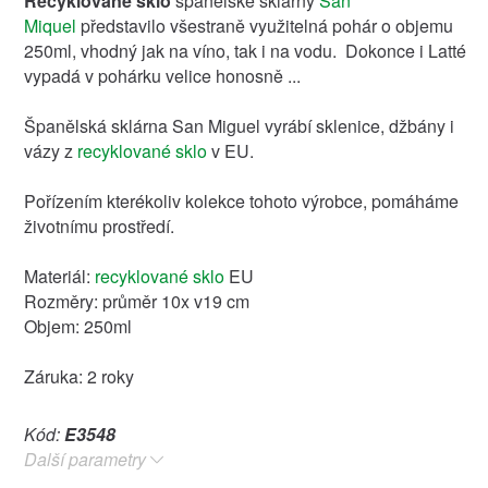
Recyklované sklo
španělské sklárny
San
Miquel
představilo všestraně využitelná pohár o objemu
250ml, vhodný jak na víno, tak i na vodu. Dokonce i Latté
vypadá v pohárku velice honosně ...
Španělská sklárna San Miguel vyrábí sklenice, džbány i
vázy z
recyklované sklo
v EU.
Pořízením kterékoliv kolekce tohoto výrobce, pomáháme
životnímu prostředí.
Materiál:
recyklované sklo
EU
Rozměry: průměr 10x v19 cm
Objem: 250ml
Záruka: 2 roky
Kód:
E3548
Další parametry