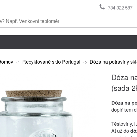
734 322 587
domov
->
Recyklované sklo Portugal
->
Dóza na potraviny skl
Dóza na
(sada 2
Dóza na po
doplňkem d
Těstoviny, l
Ať už do
dó