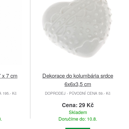
7 x 7 cm
Dekorace do kolumbária srdce
6x6x3,5 cm
195.- Kč
DOPRODEJ - PŮVODNÍ CENA 59.- Kč
č
Cena: 29 Kč
Skladem
.
Doručíme do: 10.8.