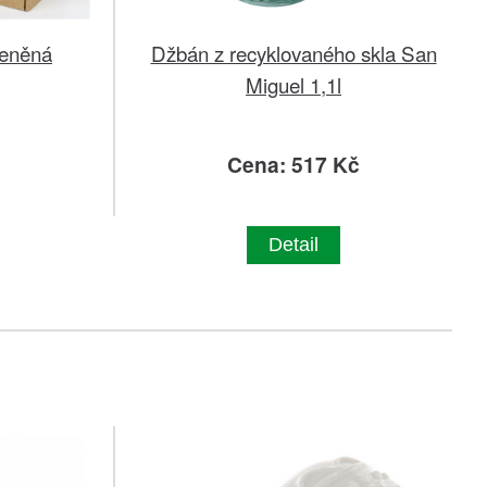
leněná
Džbán z recyklovaného skla San
Miguel 1,1l
č
Cena: 517 Kč
Detail