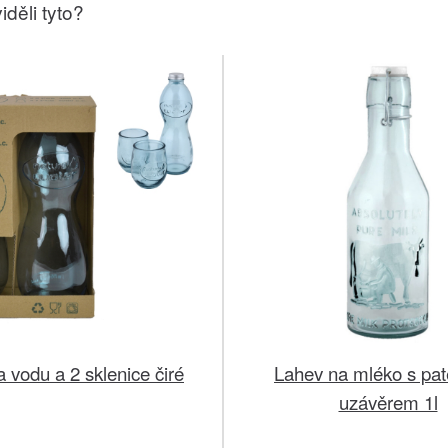
iděli tyto?
 vodu a 2 sklenice čiré
Lahev na mléko s pa
uzávěrem 1l