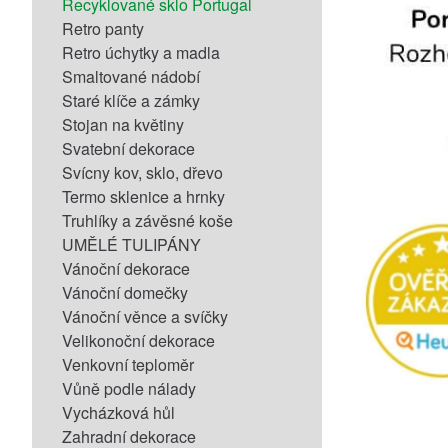
Recyklované sklo Portugal
Retro panty
Retro úchytky a madla
Smaltované nádobí
Staré klíče a zámky
Stojan na květiny
Svatební dekorace
Svícny kov, sklo, dřevo
Termo sklenice a hrnky
Truhlíky a závěsné koše
UMĚLÉ TULIPÁNY
Vánoční dekorace
Vánoční domečky
Vánoční věnce a svíčky
Velikonoční dekorace
Venkovní teploměr
Vůně podle nálady
Vycházková hůl
Zahradní dekorace