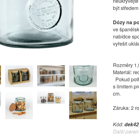
neukrývejte 
být středem
Dózy na po
ve španělsk
nabídce spo
vyřešit uklá
Rozměry 1,
Materiál: r
Pokud potře
s limitem p
cm.
Záruka: 2 r
Kód:
dek42
Další param