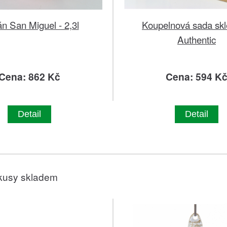
n San Miguel - 2,3l
Koupelnová sada sk
Authentic
Cena: 862 Kč
Cena: 594 K
Detail
Detail
kusy skladem