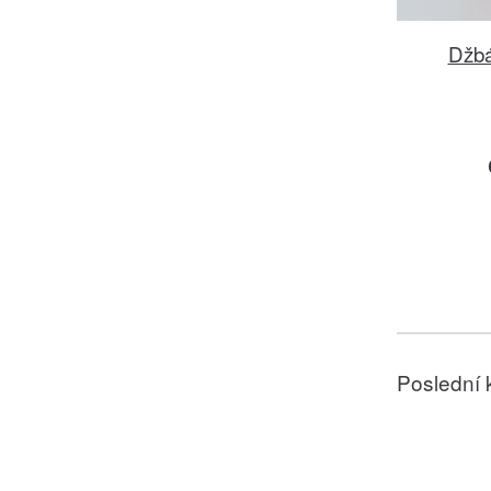
Džbá
Poslední 