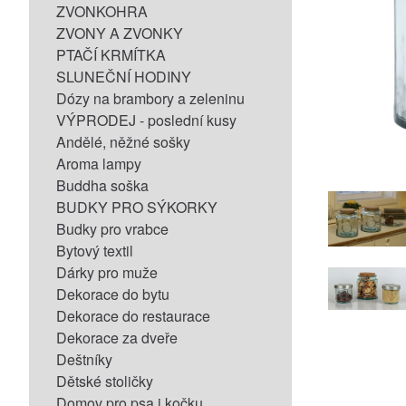
ZVONKOHRA
ZVONY A ZVONKY
PTAČÍ KRMÍTKA
SLUNEČNÍ HODINY
Dózy na brambory a zeleninu
VÝPRODEJ - poslední kusy
Andělé, něžné sošky
Aroma lampy
Buddha soška
BUDKY PRO SÝKORKY
Budky pro vrabce
Bytový textil
Dárky pro muže
Dekorace do bytu
Dekorace do restaurace
Dekorace za dveře
Deštníky
Dětské stoličky
Domov pro psa i kočku