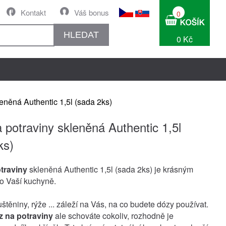
Kontakt
Váš bonus
0
HLEDAT
0 Kč
eněná Authentic 1,5l (sada 2ks)
 potraviny skleněná Authentic 1,5l
ks)
traviny
skleněná Authentic 1,5l (sada 2ks) je krásným
o Vaší kuchyně.
uštěniny, rýže ... záleží na Vás, na co budete dózy používat.
z na potraviny
ale schováte cokoliv, rozhodně je