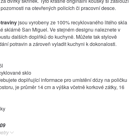
za dvířky skříněk. Tyto krásné originální kousky si zaslouží
 pozornosti na otevřených policích či pracovní desce.
traviny
jsou vyrobeny ze 100% recyklovaného litého skla
é sklárně San Miguel. Ve stejném designu naleznete v
ustu dalších doplňků do kuchyně. Můžete tak stylově
dání potravin a zároveň vyladit kuchyni k dokonalosti.
5l
ecyklované sklo
bujete doplňující informace pro umístění dózy na poličku
rostoru, je průměr 14 cm a výška včetně korkové zátky, 16
oky
09
etry