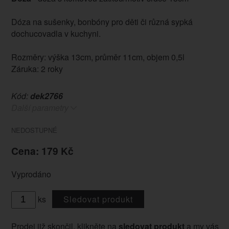
Dóza na sušenky, bonbóny pro děti či různá sypká
dochucovadla v kuchyni.
Rozměry: výška 13cm, průměr 11cm, objem 0,5l
Záruka: 2 roky
Kód:
dek2766
Další parametry
NEDOSTUPNÉ
Cena: 179 Kč
Vyprodáno
ks
Sledovat produkt
Prodej již skončil, klikněte na
sledovat produkt
a my vás