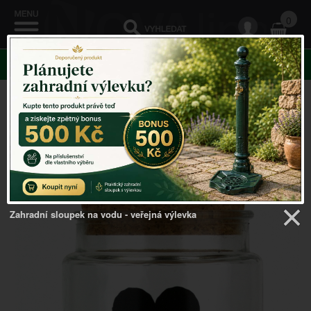
0
KATEGORIE
Venkovský domov
->
Vánoční dekorace
->
Dóza s
korkovou zátkou/motiv srdce 13cm
Zahradní sloupek na vodu - veřejná výlevka