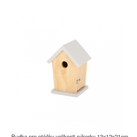
Budka pro ptáčky velikosti sýkorky 13x12x21cm