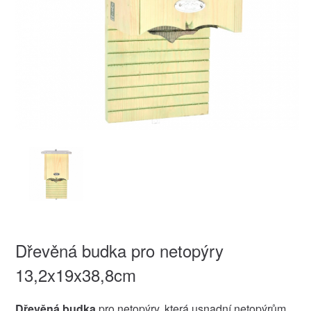
Dřevěná budka pro netopýry
13,2x19x38,8cm
Dřevěná budka
pro netopýry, která usnadní netopýrům