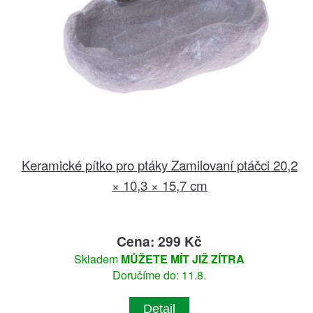
Keramické pítko pro ptáky Zamilovaní ptáčci 20,2
× 10,3 × 15,7 cm
Cena: 299 Kč
Skladem
MŮŽETE MÍT JIŽ ZÍTRA
Doručíme do: 11.8.
Detail