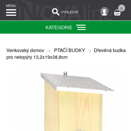
0
KATEGORIE
Venkovský domov
->
PTAČÍ BUDKY
->
Dřevěná budka
pro netopýry 13,2x19x38,8cm