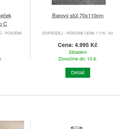
meček
Barový stůl 70x110cm
p C
 - PŮVODNÍ
DOPRODEJ - PŮVODNÍ CENA 7.775.- Kč
č
Cena: 4.995 Kč
Skladem
.
Doručíme do: 10.8.
Detail