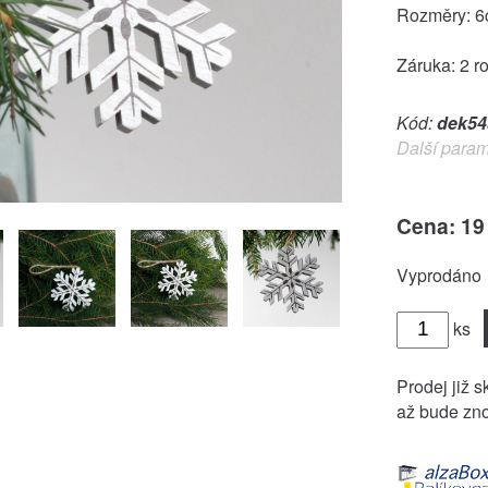
Rozměry: 
Záruka: 2 r
Kód:
dek54
Další param
Cena: 19
Vyprodáno
ks
Prodej již s
až bude zno