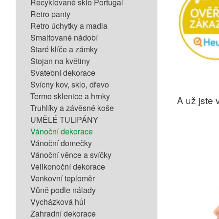
Recyklované sklo Portugal
Retro panty
Retro úchytky a madla
Smaltované nádobí
Staré klíče a zámky
Stojan na květiny
Svatební dekorace
Svícny kov, sklo, dřevo
Termo sklenice a hrnky
A už jste v
Truhlíky a závěsné koše
UMĚLÉ TULIPÁNY
Vánoční dekorace
Vánoční domečky
Vánoční věnce a svíčky
Velikonoční dekorace
Venkovní teploměr
Vůně podle nálady
Vycházková hůl
Zahradní dekorace