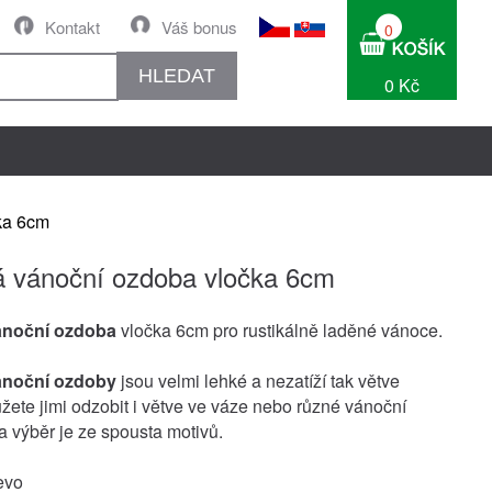
Kontakt
Váš bonus
0
HLEDAT
0 Kč
ka 6cm
 vánoční ozdoba vločka 6cm
ánoční ozdoba
vločka 6cm pro rustikálně laděné vánoce.
ánoční ozdoby
jsou velmi lehké a nezatíží tak větve
žete jimi odzobit i větve ve váze nebo různé vánoční
 výběr je ze spousta motivů.
evo