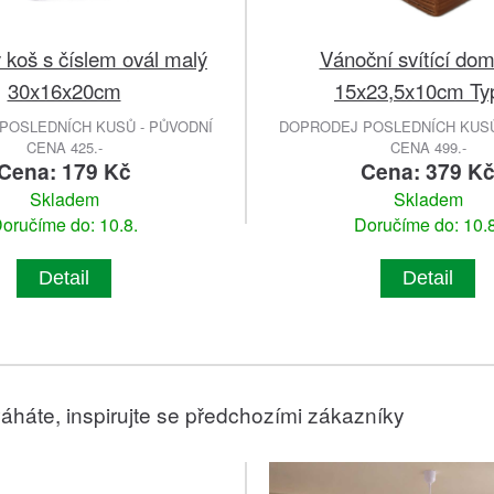
 koš s číslem ovál malý
Vánoční svítící do
30x16x20cm
15x23,5x10cm Ty
POSLEDNÍCH KUSŮ - PŮVODNÍ
DOPRODEJ POSLEDNÍCH KUSŮ
CENA 425.-
CENA 499.-
Cena: 179 Kč
Cena: 379 K
Skladem
Skladem
oručíme do: 10.8.
Doručíme do: 10.8
Detail
Detail
áháte, inspirujte se předchozími zákazníky