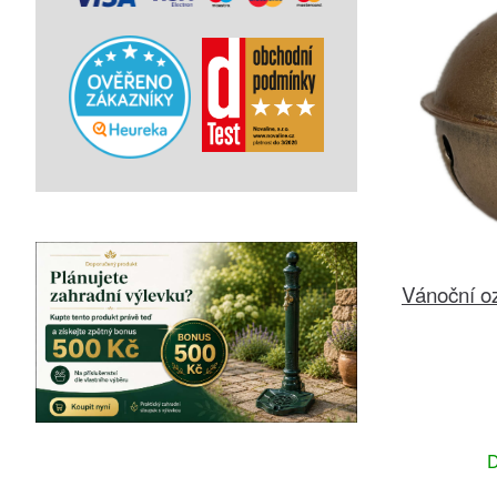
Vánoční o
D