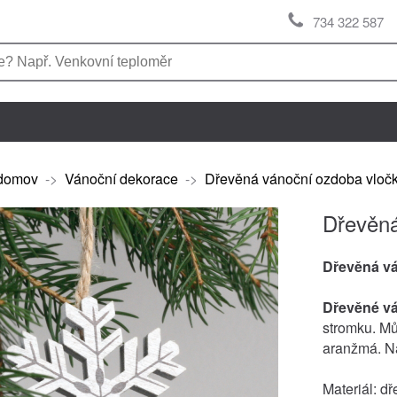
734 322 587
domov
->
Vánoční dekorace
->
Dřevěná vánoční ozdoba vloč
Dřevěná
Dřevěná v
Dřevěné v
stromku. Mů
aranžmá. Na
Materiál: dř