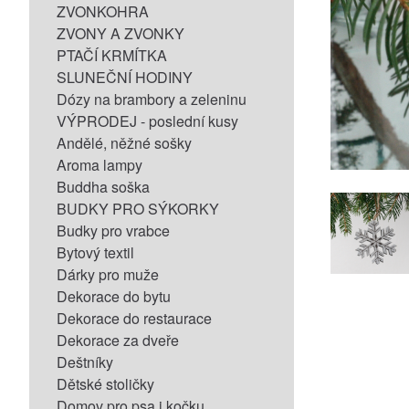
ZVONKOHRA
ZVONY A ZVONKY
PTAČÍ KRMÍTKA
SLUNEČNÍ HODINY
Dózy na brambory a zeleninu
VÝPRODEJ - poslední kusy
Andělé, něžné sošky
Aroma lampy
Buddha soška
BUDKY PRO SÝKORKY
Budky pro vrabce
Bytový textil
Dárky pro muže
Dekorace do bytu
Dekorace do restaurace
Dekorace za dveře
Deštníky
Dětské stoličky
Domov pro psa i kočku