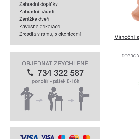
Zahradní doplňky
Zahradní nářadí
Zarážka dveří
Závěsné dekorace
Zrcadla v rámu, s okenicemi
Vánoční s
DOPRODE
D