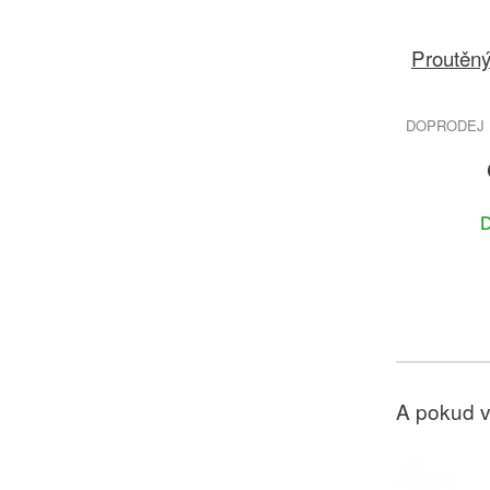
Proutěný
DOPRODEJ 
D
A pokud v