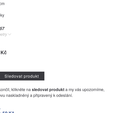
6cm
oky
57
etry
 Kč
Sledovat produkt
končil, klikněte na
sledovat produkt
a my vás upozorníme,
vu naskladněný a připravený k odeslání.