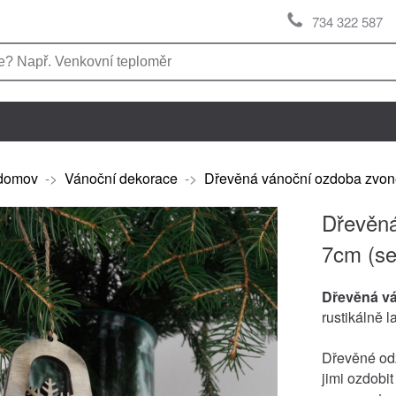
734 322 587
domov
->
Vánoční dekorace
->
Dřevěná vánoční ozdoba zvone
Dřevěná
7cm (se
Dřevěná vá
rustikálně 
Dřevěné odz
jimi ozdobi