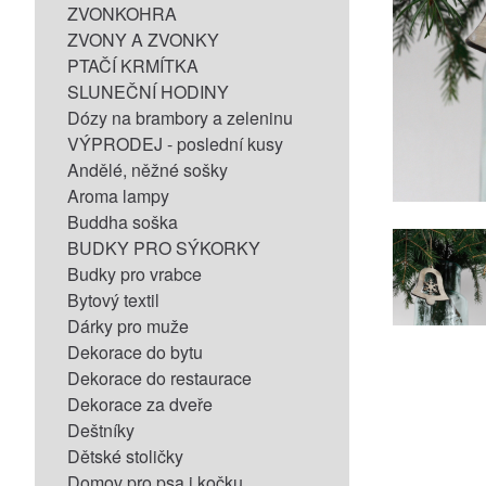
ZVONKOHRA
ZVONY A ZVONKY
PTAČÍ KRMÍTKA
SLUNEČNÍ HODINY
Dózy na brambory a zeleninu
VÝPRODEJ - poslední kusy
Andělé, něžné sošky
Aroma lampy
Buddha soška
BUDKY PRO SÝKORKY
Budky pro vrabce
Bytový textil
Dárky pro muže
Dekorace do bytu
Dekorace do restaurace
Dekorace za dveře
Deštníky
Dětské stoličky
Domov pro psa i kočku