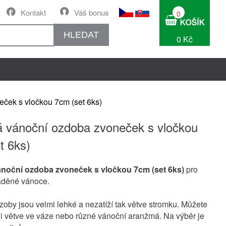
Kontakt
Váš bonus
0
HLEDAT
0 Kč
ček s vločkou 7cm (set 6ks)
 vánoční ozdoba zvoneček s vločkou
t 6ks)
noční ozdoba zvoneček s vločkou 7cm (set 6ks)
pro
laděné vánoce.
oby jsou velmi lehké a nezatíží tak větve stromku. Můžete
t i větve ve váze nebo různé vánoční aranžmá. Na výběr je