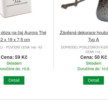
 dóza na čaj Aurora Thé
Závěsná dekorace houb
2 x 19 x 7,5 cm
Typ A
 - PŮVODNÍ CENA 149.- Kč
DOPRODEJ POSLEDNÍCH KUSŮ
CENA 112.-
Cena: 59 Kč
Cena: 50 Kč
Skladem
Skladem
oručíme do: 10.8.
Doručíme do: 10.8
Detail
Detail