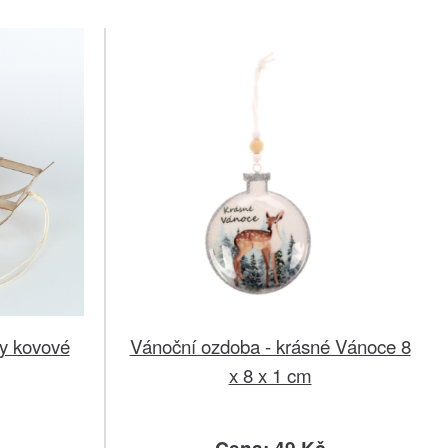
y kovové
Vánoční ozdoba - krásné Vánoce 8
x 8 x 1 cm