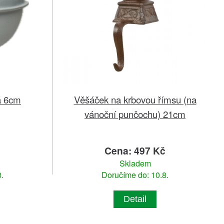
á 6cm
Věšáček na krbovou římsu (na
vánoční punčochu) 21cm
Cena: 497 Kč
Skladem
.
Doručíme do: 10.8.
Detail