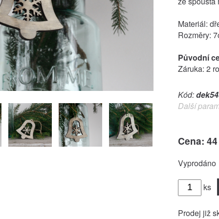
ze spousta 
Materiál: dř
Rozměry: 
Původní c
Záruka: 2 r
Kód:
dek54
Další param
Cena: 44
Vyprodáno
ks
Prodej již s