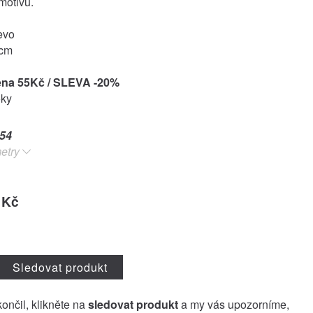
motivů.
evo
7cm
ena 55Kč / SLEVA -20%
oky
54
etry
 Kč
Sledovat produkt
končil, klikněte na
sledovat produkt
a my vás upozorníme,