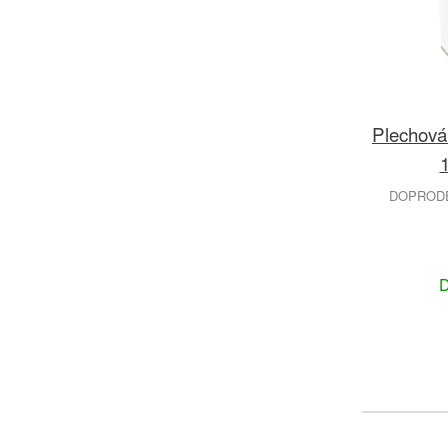
Plechová
1
DOPRODEJ
D