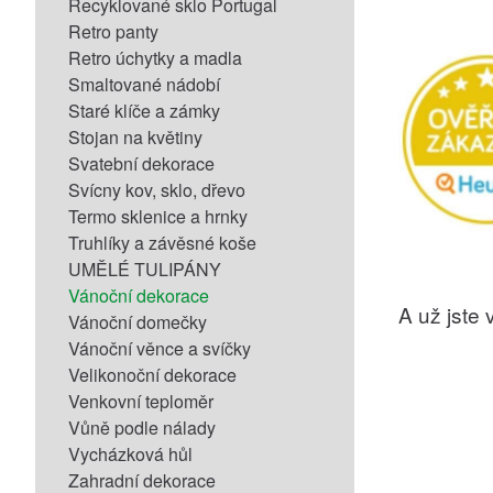
Recyklované sklo Portugal
Retro panty
Retro úchytky a madla
Smaltované nádobí
Staré klíče a zámky
Stojan na květiny
Svatební dekorace
Svícny kov, sklo, dřevo
Termo sklenice a hrnky
Truhlíky a závěsné koše
UMĚLÉ TULIPÁNY
Vánoční dekorace
A už jste v
Vánoční domečky
Vánoční věnce a svíčky
Velikonoční dekorace
Venkovní teploměr
Vůně podle nálady
Vycházková hůl
Zahradní dekorace