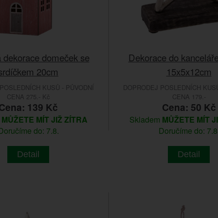
 dekorace domeček se
Dekorace do kancelář
srdíčkem 20cm
15x5x12cm
POSLEDNÍCH KUSŮ - PŮVODNÍ
DOPRODEJ POSLEDNÍCH KUSŮ
CENA 275.- Kč
CENA 179.-
Cena: 139 Kč
Cena: 50 Kč
m
MŮŽETE MÍT JIŽ ZÍTRA
Skladem
MŮŽETE MÍT J
Doručíme do: 7.8.
Doručíme do: 7.8
Detail
Detail