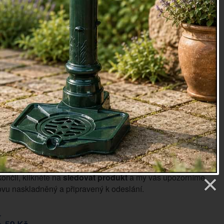
2x33cm, tloušťka 2cm
oky
73
etry
2 Kč
Sledovat produkt
končil, klikněte na
sledovat produkt
a my vás upozorníme,
vu naskladněný a připravený k odeslání.