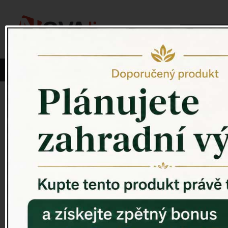
Vyberte si kategorii:
NOVINKY
PÍTKO PRO PTÁKY
Venkovský 
ZAHRADNÍ SOCHY
ZAHRADNÍ UMYVADLA
PTAČÍ BUDKY
Litinové škrabáky na boty
ROHOŽKY A ŠKRABADLA
VENKOVNÍ HODINY
DEKORACE NA HROB
RETRO KONZOLE
Domovní čísla - litina
DEKORACE NA ZEĎ