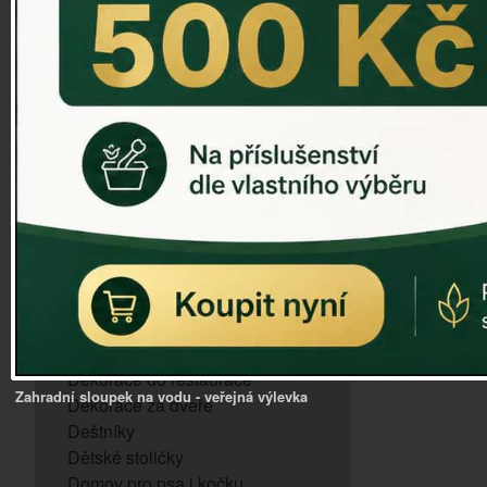
ZVONKOHRA
ZVONY A ZVONKY
PTAČÍ KRMÍTKA
SLUNEČNÍ HODINY
Dózy na brambory a zeleninu
VÝPRODEJ - poslední kusy
Andělé, něžné sošky
Aroma lampy
Buddha soška
BUDKY PRO SÝKORKY
Budky pro vrabce
Bytový textil
Dárky pro muže
Dekorace do bytu
Dekorace do restaurace
Zahradní sloupek na vodu - veřejná výlevka
Dekorace za dveře
Deštníky
Dětské stoličky
Domov pro psa i kočku