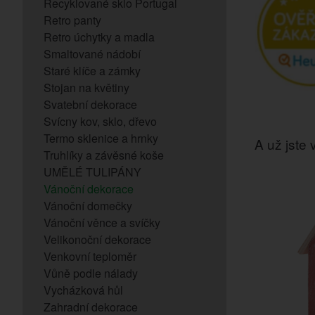
Recyklované sklo Portugal
Retro panty
Retro úchytky a madla
Smaltované nádobí
Staré klíče a zámky
Stojan na květiny
Svatební dekorace
Svícny kov, sklo, dřevo
Termo sklenice a hrnky
A už jste v
Truhlíky a závěsné koše
UMĚLÉ TULIPÁNY
Vánoční dekorace
Vánoční domečky
Vánoční věnce a svíčky
Velikonoční dekorace
Venkovní teploměr
Vůně podle nálady
Vycházková hůl
Zahradní dekorace