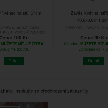
í věnec na stůl 57cm
Závěs Květina, stří
10,8x0,6x11,8c
 VĚNEC 57 cm DOPRODEJ
DOPRODEJ - PŮVODNÍ CENA 
 KUSŮ - PŮVODNÍ CENA 529.-
Cena: 100 Kč
Cena: 99 Kč
m
MŮŽETE MÍT JIŽ ZÍTRA
Skladem
MŮŽETE MÍT J
Doručíme do: 7.8.
Doručíme do: 7.8
Detail
Detail
áháte, inspirujte se předchozími zákazníky