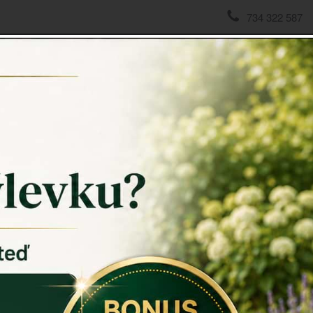
734 322 587
domov
->
Vánoční dekorace
->
Dřevěné vánoční ozdoby koní
Dřevěné
Dřevěné vá
věrni dřevě
Koník má po
provázku, z
nebo třeba 