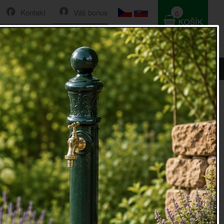
Kontakt
Váš bonus
0
HLEDAT
0 Kč
k bílý 22x33x2cm
 vánoční ozdoby koník bílý 22x33x2cm
noční ozdoby koník bílý 22x33x2cm
pro ty, kteří jsou
ným ozdobám a rustikální výzdobě.
hyblivé nohy a koženkové detaily. Je zavěšen na dlouhém
a který ho můžete zavěsit na větve ve váze, na stromeček a
na dveře i do okna.