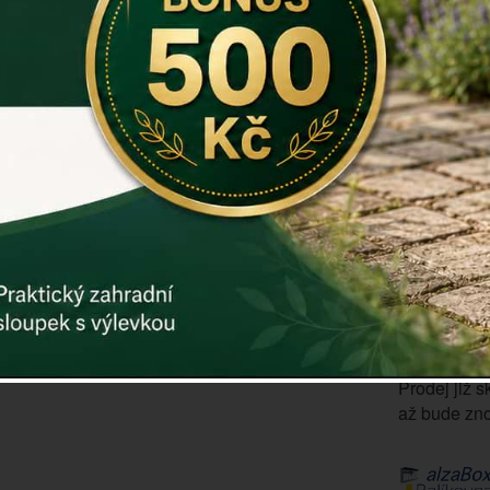
Rozměry: 2
Záruka: 2 r
Kód:
dek28
Další param
Cena: 17
Vyprodáno
ks
Prodej již s
až bude zno