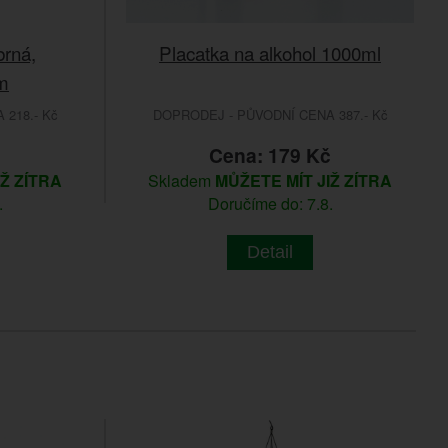
brná,
Placatka na alkohol 1000ml
m
218.- Kč
DOPRODEJ - PŮVODNÍ CENA 387.- Kč
Cena: 179 Kč
IŽ ZÍTRA
Skladem
MŮŽETE MÍT JIŽ ZÍTRA
.
Doručíme do: 7.8.
Detail