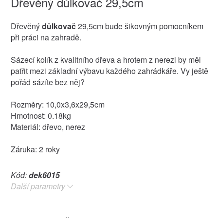
Dřevěný důlkovač 29,5cm
Dřevěný
důlkovač
29,5cm bude šikovným pomocníkem
při práci na zahradě.
Sázecí kolík z kvalitního dřeva a hrotem z nerezi by měl
patřit mezi základní výbavu každého zahrádkáře. Vy ještě
pořád sázíte bez něj?
Rozměry: 10,0x3,6x29,5cm
Hmotnost: 0.18kg
Materiál: dřevo, nerez
Záruka: 2 roky
Kód:
dek6015
Další parametry