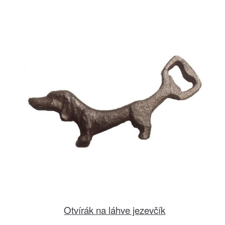
Otvírák na láhve jezevčík