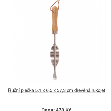
Ruční plečka 5,1 x 6,5 x 37,3 cm dřevěná rukojeť
Cena: 478 Kč