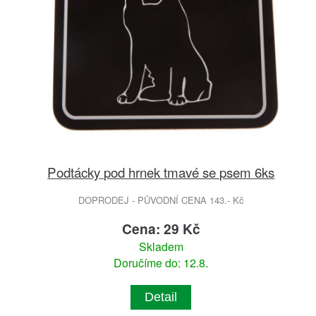
Podtácky pod hrnek tmavé se psem 6ks
DOPRODEJ - PŮVODNÍ CENA 143.- Kč
Cena: 29 Kč
Skladem
Doručíme do: 12.8.
Detail