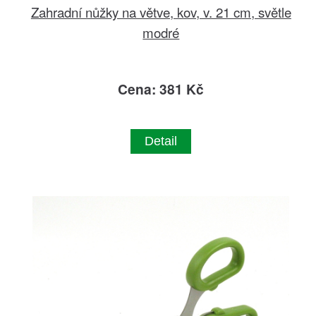
Zahradní nůžky na větve, kov, v. 21 cm, světle
modré
Cena: 381 Kč
Detail