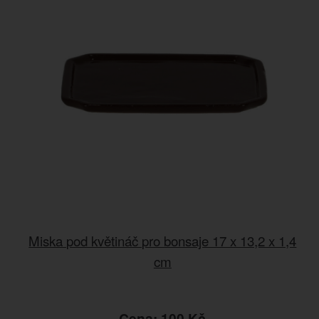
Miska pod květináč pro bonsaje 17 x 13,2 x 1,4
cm
Cena: 100 Kč