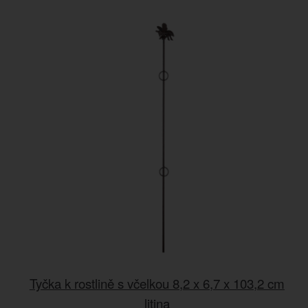
Tyčka k rostlině s včelkou 8,2 x 6,7 x 103,2 cm
litina