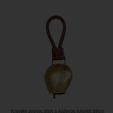
Kravský zvonec zlatý s koženou rukojetí 26cm