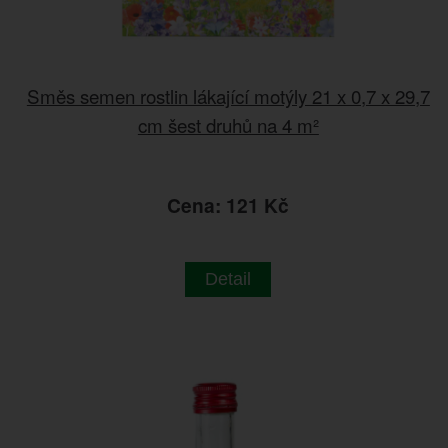
Směs semen rostlin lákající motýly 21 x 0,7 x 29,7
cm šest druhů na 4 m²
Cena: 121 Kč
Detail