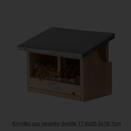
Krmítko pro veverky dvojité 17,6x25,3x18,7cm