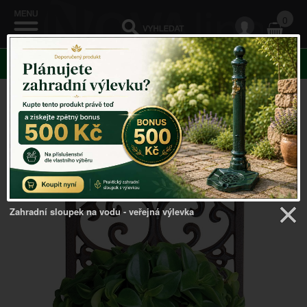
0
KATEGORIE
Venkovský domov
->
Zahradní doplňky
->
Držák na
květináč litinový
Zahradní sloupek na vodu - veřejná výlevka