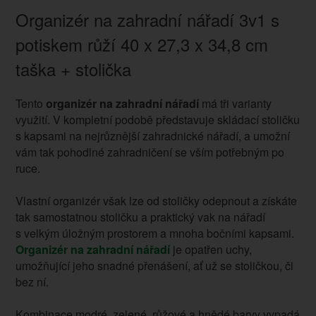
Organizér na zahradní nářadí 3v1 s
potiskem růží 40 x 27,3 x 34,8 cm
taška + stolička
Tento
organizér na zahradní nářadí
má tři varianty
využití. V kompletní podobě představuje skládací stoličku
s kapsami na nejrůznější zahradnické nářadí, a umožní
vám tak pohodlné zahradničení se vším potřebným po
ruce.
Vlastní organizér však lze od stoličky odepnout a získáte
tak samostatnou stoličku a praktický vak na nářadí
s velkým úložným prostorem a mnoha bočními kapsami.
Organizér na zahradní nářadí
je opatřen uchy,
umožňující jeho snadné přenášení, ať už se stoličkou, či
bez ní.
Kombinace modré, zelené, růžové a hnědé barvy vypadá