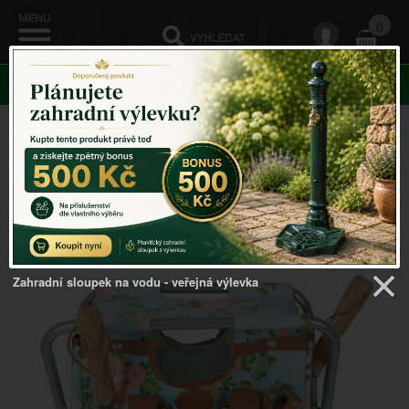
0
KATEGORIE
Venkovský domov
->
Zahradní doplňky
->
Organizér na
zahradní nářadí 3v1 s potiskem růží 40 x 27,3 x 34,8 cm
taška + stolička
Zahradní sloupek na vodu - veřejná výlevka