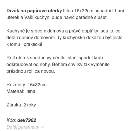
Držák na papírové utěrky
litina 16x32cm usnadní trhání
utěrek a Vaší kuchyni bude navíc parádně slušet.
Kuchyně je srdcem domova a právě doplňky jsou to, co
dělají domov domovem. Ty kuchyňské dokážou být ještě
k tomu i praktické.
Roli utěrek snadno vyměníte, stačí spodní kruh
odšroubovat od nohy. Během chvilky tak vyměníte
prázdnou roli za novou.
Rozměry: 16x32cm
Materiál: litina
Záruka: 2 roky
Kód:
dek7902
Další parametry