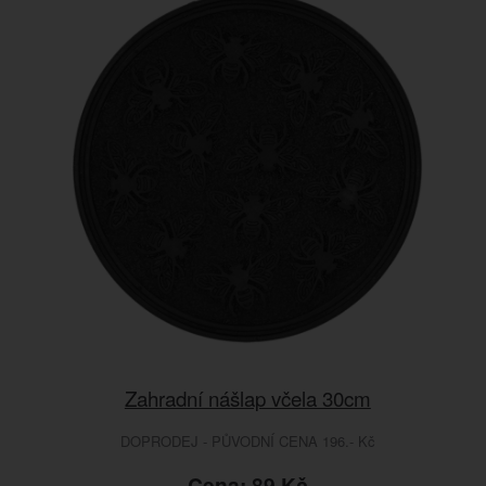
Zahradní nášlap včela 30cm
DOPRODEJ - PŮVODNÍ CENA 196.- Kč
Cena: 89 Kč