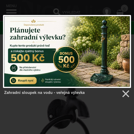
0
KATEGORIE
Venkovský domov
->
Doplňky do kuchyně
->
Držák na
utěrky 12,5x19x7,5cm
Zahradní sloupek na vodu - veřejná výlevka