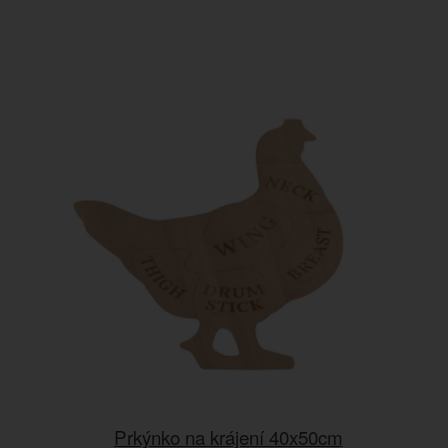
Prkýnko na krájení 40x50cm