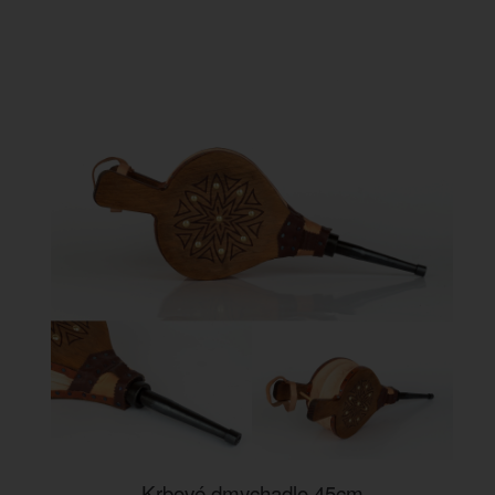
Krbové dmychadlo 45cm