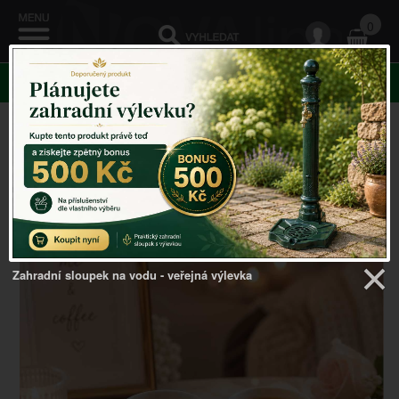
0
KATEGORIE
Venkovský domov
->
Doplňky do kuchyně
-
>
Romantický dárek sada hrníčků spodtáckem 5,5 x 15 x
11,5 cm
Zahradní sloupek na vodu - veřejná výlevka