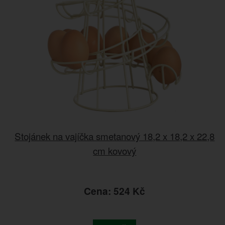
Stojánek na vajíčka smetanový 18,2 x 18,2 x 22,8
cm kovový
Cena: 524 Kč