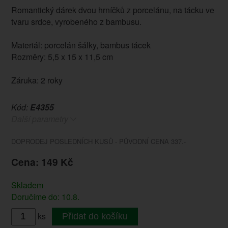
Romantický dárek dvou hrníčků z porcelánu, na tácku ve
tvaru srdce, vyrobeného z bambusu.
Materiál: porcelán šálky, bambus tácek
Rozměry: 5,5 x 15 x 11,5 cm
Záruka: 2 roky
Kód:
E4355
Další parametry
DOPRODEJ POSLEDNÍCH KUSŮ - PŮVODNÍ CENA 337.-
Cena: 149 Kč
Skladem
Doručíme do: 10.8.
ks
Přidat do košíku