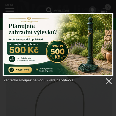
0
KATEGORIE
Venkovský domov
->
Vánoční dekorace
->
Etažér na
cukroví (včetně talíře) 24cm
Zahradní sloupek na vodu - veřejná výlevka