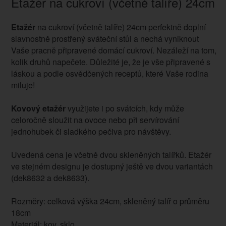
Etažér na cukroví (včetně talíře) 24cm
Etažér
na cukroví (včetně talíře) 24cm perfektně doplní
slavnostně prostřený sváteční stůl a nechá vyniknout
Vaše pracně připravené domácí cukroví. Nezáleží na tom,
kolik druhů napečete. Důležité je, že je vše připravené s
láskou a podle osvědčených receptů, které Vaše rodina
miluje!
Kovový etažér
využijete i po svátcích, kdy může
celoročně sloužit na ovoce nebo při servírování
jednohubek či sladkého pečiva pro návštěvy.
Uvedená cena je včetně dvou skleněných talířků. Etažér
ve stejném designu je dostupný ještě ve dvou variantách
(dek8632 a dek8633).
Rozměry: celková výška 24cm, skleněný talíř o průměru
18cm
Materiál: kov, sklo