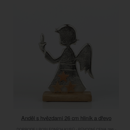
Anděl s hvězdami 26 cm hliník a dřevo
DOPRODEJ POSLEDNÍCH KUSŮ - PŮVODNÍ CENA 295.-