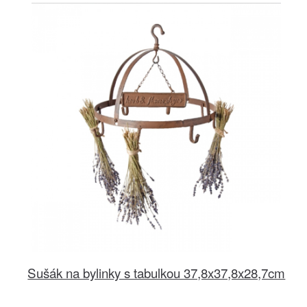
Sušák na bylinky s tabulkou 37,8x37,8x28,7cm