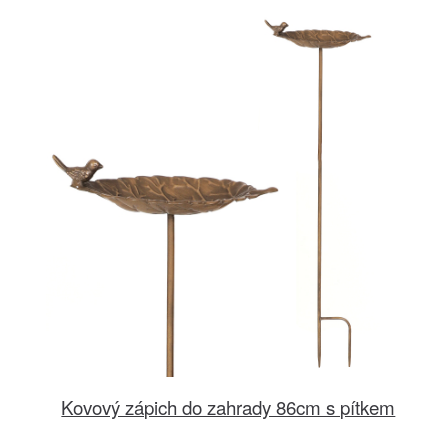
Kovový zápich do zahrady 86cm s pítkem