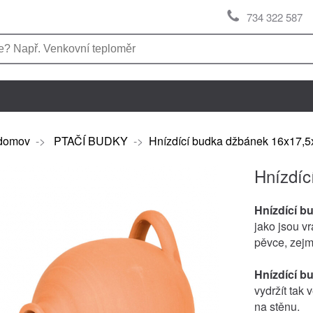
734 322 587
domov
->
PTAČÍ BUDKY
->
Hnízdící budka džbánek 16x17,
Hnízdíc
Hnízdící b
jako jsou v
pěvce, zejm
Hnízdící b
vydržít tak 
na stěnu.