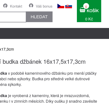
Kontakt
Váš bonus
0
HLEDAT
0 Kč
5x17,3cm
í budka džbánek 16x17,5x17,3cm
udka
v podobě kameninového džbánku pro menší ptáčky
rabci nebo sýkorky. Budka pro středně velké dutinové
éna sýkorky.
udka
je vyrobená z kameniny, která je mrazuvzdorná,
venku i v zimních měsících. Díky oušku ji snadno zavěsíte