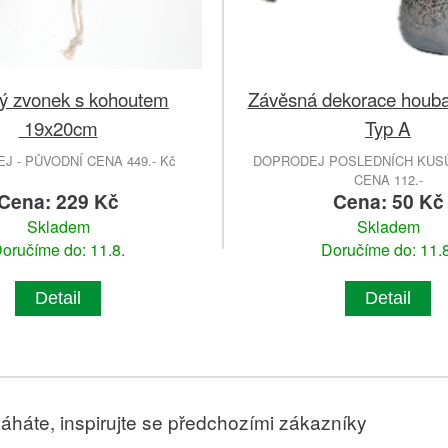
vý zvonek s kohoutem
Závěsná dekorace houb
19x20cm
Typ A
 - PŮVODNÍ CENA 449.- Kč
DOPRODEJ POSLEDNÍCH KUSŮ
CENA 112.-
Cena: 229 Kč
Cena: 50 Kč
Skladem
Skladem
oručíme do: 11.8.
Doručíme do: 11.8
Detail
Detail
áháte, inspirujte se předchozími zákazníky