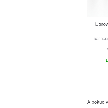
Litino
DOPRODEJ
D
A pokud v