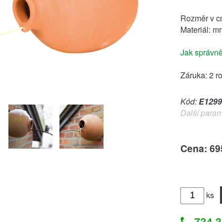
Rozměr v cm
Materiál: m
Jak správně
Záruka: 2 r
Kód:
E1299
Další param
Cena: 69
ks