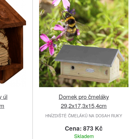
 úl
Domek pro čmeláky
cm
29,2x17,3x15,4cm
HNÍZDIŠTĚ ČMELÁKŮ NA DOSAH RUKY
č
Cena: 873 Kč
Skladem