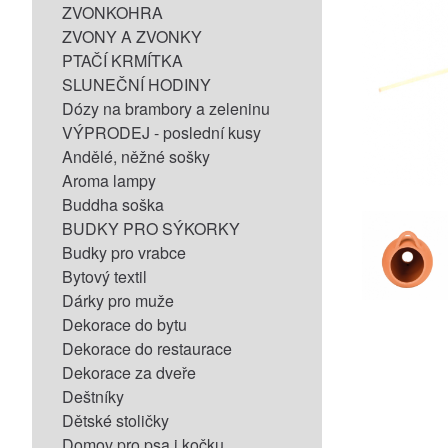
ZVONKOHRA
ZVONY A ZVONKY
PTAČÍ KRMÍTKA
SLUNEČNÍ HODINY
Dózy na brambory a zeleninu
VÝPRODEJ - poslední kusy
Andělé, něžné sošky
Aroma lampy
Buddha soška
BUDKY PRO SÝKORKY
Budky pro vrabce
Bytový textil
Dárky pro muže
Dekorace do bytu
Dekorace do restaurace
Dekorace za dveře
Deštníky
Dětské stoličky
Domov pro psa i kočku