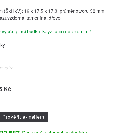
 (ŠxHxV): 16 x 17,5 x 17,3, průměr otvoru 32 mm
razuvzdorná kamenina, dřevo
 vybrat ptačí budku, když tomu nerozumím?
oky
etry
5 Kč
Prověřit e-mailem
Dostupné, objednej telefonicky