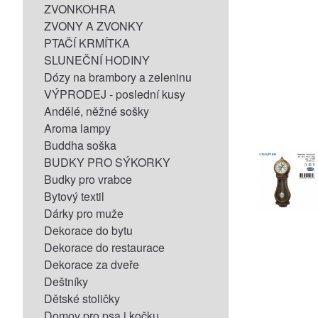
ZVONKOHRA
ZVONY A ZVONKY
PTAČÍ KRMÍTKA
SLUNEČNÍ HODINY
Dózy na brambory a zeleninu
VÝPRODEJ - poslední kusy
Andělé, něžné sošky
Aroma lampy
Buddha soška
BUDKY PRO SÝKORKY
Budky pro vrabce
Bytový textil
Dárky pro muže
Dekorace do bytu
Dekorace do restaurace
Dekorace za dveře
Deštníky
Dětské stoličky
Domov pro psa i kočku