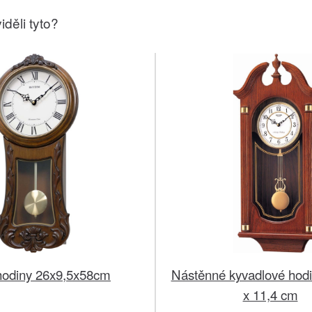
iděli tyto?
 hodiny 26x9,5x58cm
Nástěnné kyvadlové hodi
x 11,4 cm