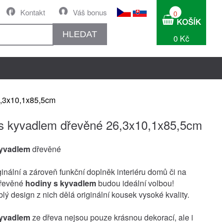
Kontakt
Váš bonus
0
HLEDAT
0 Kč
6,3x10,1x85,5cm
s kyvadlem dřevěné 26,3x10,1x85,5cm
kyvadlem
dřevěné
ginální a zároveň funkční doplněk interiéru domů či na
Dřevěné
hodiny s kyvadlem
budou ideální volbou!
lý design z nich dělá originální kousek vysoké kvality.
kyvadlem
ze dřeva nejsou pouze krásnou dekorací, ale i