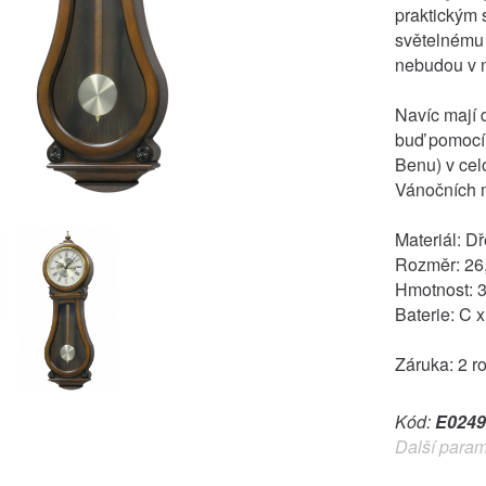
praktickým
světelnému 
nebudou v n
Navíc mají 
buď pomocí 
Benu) v cel
Vánočních 
Materiál: D
Rozměr: 26,
Hmotnost: 3
Baterie: C x
Záruka: 2 r
Kód:
E0249
Další param