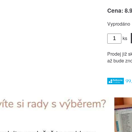
Cena: 8.
Vyprodáno
ks
Prodej již s
až bude zno