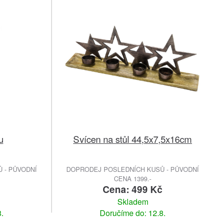
u
Svícen na stůl 44,5x7,5x16cm
 - PŮVODNÍ
DOPRODEJ POSLEDNÍCH KUSŮ - PŮVODNÍ
CENA 1399.-
č
Cena: 499 Kč
Skladem
.
Doručíme do: 12.8.