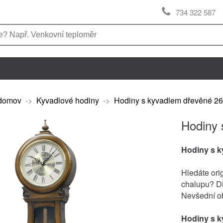
734 322 587
domov
->
Kyvadlové hodiny
->
Hodiny s kyvadlem dřevěné 2
Hodiny 
Hodiny s 
Hledáte ori
chalupu? 
Nevšední ob
Hodiny s 