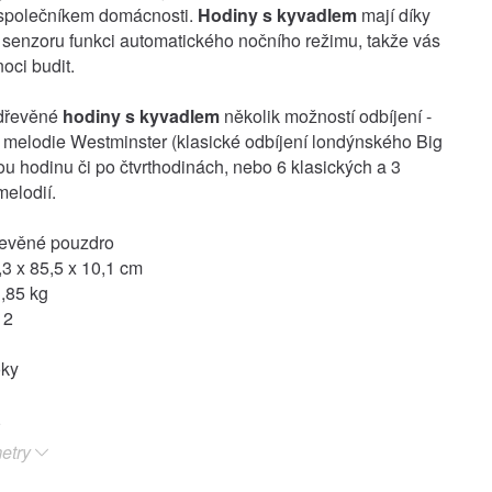
 společníkem domácnosti.
Hodiny s kyvadlem
mají díky
senzoru funkci automatického nočního režimu, takže vás
oci budit.
dřevěné
hodiny s kyvadlem
několik možností odbíjení -
melodie Westminster (klasické odbíjení londýnského Big
ou hodinu či po čtvrthodinách, nebo 6 klasických a 3
melodií.
řevěné pouzdro
3 x 85,5 x 10,1 cm
,85 kg
 2
oky
etry