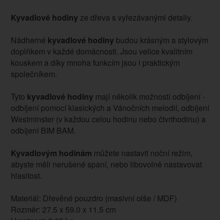
Kyvadlové hodiny
ze dřeva s vyřezávanými detaily.
Nádherné
kyvadlové hodiny
budou krásným a stylovým
doplňkem v každé domácnosti. Jsou velice kvalitním
kouskem a díky mnoha funkcím jsou i praktickým
společníkem.
Tyto
kyvadlové hodiny
mají několik možností odbíjení -
odbíjení pomocí klasických a Vánočních melodií, odbíjení
Westminster (v každou celou hodinu nebo čtvrthodinu) a
odbíjení BIM BAM.
Kyvadlovým hodinám
můžete nastavit noční režim,
abyste měli nerušené spaní, nebo libovolně nastavovat
hlasitost.
Materiál: Dřevěné pouzdro (masivní olše / MDF)
Rozměr: 27.5 x 59.0 x 11.5 cm