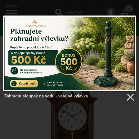
0
KATEGORIE
Venkovský domov
->
Kyvadlové hodiny
->
Kyvadlové
hodiny vyřezávané 27,5x11,5x59cm
Zahradní sloupek na vodu - veřejná výlevka