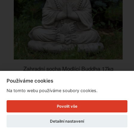
Zahradní socha Modlící Buddha 17kg
Používáme cookies
Na tomto webu používáme soubory cookies.
Cena: 1.779 Kč
Skladem
MŮŽETE MÍT JIŽ ZÍTRA
Doručíme do: 7.8.
Povolit vše
Detail
Detailní nastavení