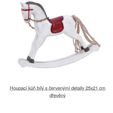
Houpací kůň bílý s červenými detaily 25x21 cm
dřevěný