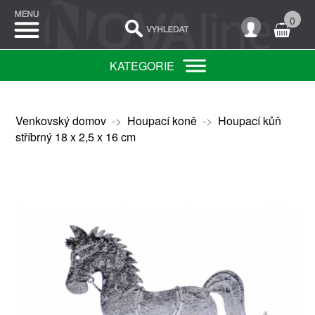
0
KATEGORIE
Venkovský domov
->
Houpací koně
->
Houpací kůň
stříbrný 18 x 2,5 x 16 cm