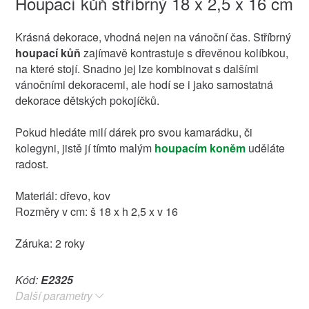
Houpací kůň stříbrný 18 x 2,5 x 16 cm
Krásná dekorace, vhodná nejen na vánoční čas. Stříbrný
houpací kůň
zajímavě kontrastuje s dřevěnou kolíbkou,
na které stojí. Snadno jej lze kombinovat s dalšími
vánočními dekoracemi, ale hodí se i jako samostatná
dekorace dětských pokojíčků.
Pokud hledáte milí dárek pro svou kamarádku, či
kolegyni, jistě jí tímto malým
houpacím koněm
uděláte
radost.
Materiál: dřevo, kov
Rozměry v cm: š 18 x h 2,5 x v 16
Záruka: 2 roky
Kód:
E2325
Další parametry