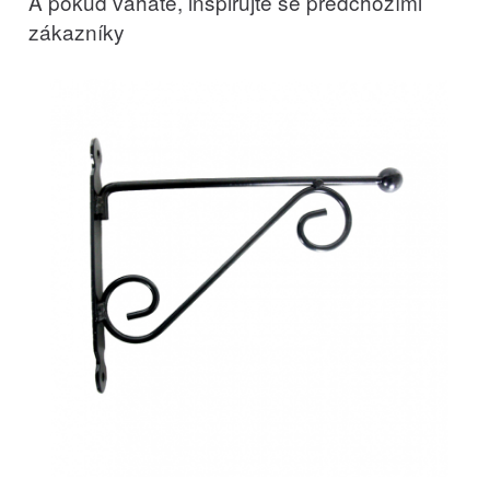
A pokud váháte, inspirujte se předchozími
zákazníky