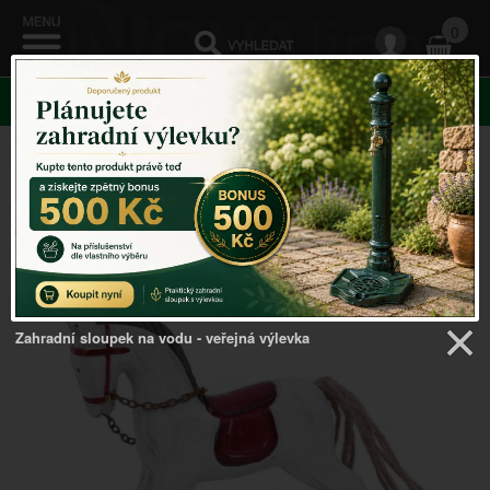
0
KATEGORIE
Venkovský domov
->
Houpací koně
->
Houpací kůň bílý
s červenými detaily 25x21 cm dřevěný
Zahradní sloupek na vodu - veřejná výlevka