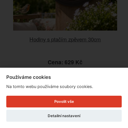
Hodiny s ptačím zpěvem 30cm
Cena: 629 Kč
Skladem
Doručíme do: 10.8.
Používáme cookies
Na tomto webu používáme soubory cookies.
Detail
Povolit vše
Detailní nastavení