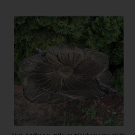
Kovové pítko pro ptáky se zápichem list s ptáčky