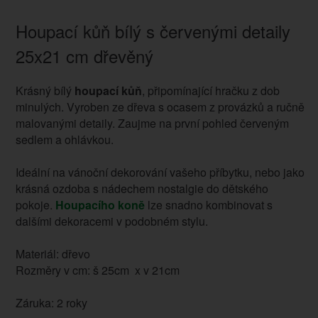
Houpací kůň bílý s červenými detaily
25x21 cm dřevěný
Krásný bílý
houpací kůň
, připomínající hračku z dob
minulých. Vyroben ze dřeva s ocasem z provázků a ručně
malovanými detaily. Zaujme na první pohled červeným
sedlem a ohlávkou.
Ideální na vánoční dekorování vašeho příbytku, nebo jako
krásná ozdoba s nádechem nostalgie do dětského
pokoje.
Houpacího koně
lze snadno kombinovat s
dalšími dekoracemi v podobném stylu.
Materiál: dřevo
Rozměry v cm: š 25cm x v 21cm
Záruka: 2 roky