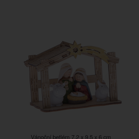
Vánoční betlém 7,2 x 9,5 x 6 cm