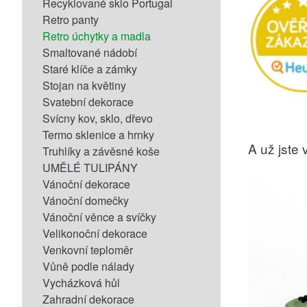
Recyklované sklo Portugal
Retro panty
Retro úchytky a madla
Smaltované nádobí
Staré klíče a zámky
Stojan na květiny
Svatební dekorace
Svícny kov, sklo, dřevo
Termo sklenice a hrnky
A už jste v
Truhlíky a závěsné koše
UMĚLÉ TULIPÁNY
Vánoční dekorace
Vánoční domečky
Vánoční věnce a svíčky
Velikonoční dekorace
Venkovní teploměr
Vůně podle nálady
Vycházková hůl
Zahradní dekorace