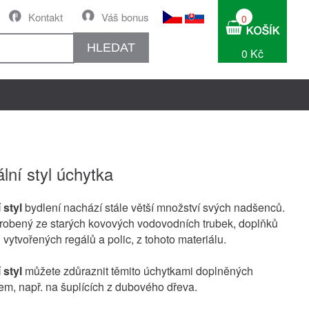
Kontakt
Váš bonus
0
HLEDAT
0 Kč
ální styl úchytka
 styl
bydlení nachází stále větší množství svých nadšenců.
obený ze starých kovových vodovodních trubek, doplňků
 vytvořených regálů a polic, z tohoto materiálu.
 styl
můžete zdůraznit těmito úchytkami doplněných
em, např. na šuplících z dubového dřeva.