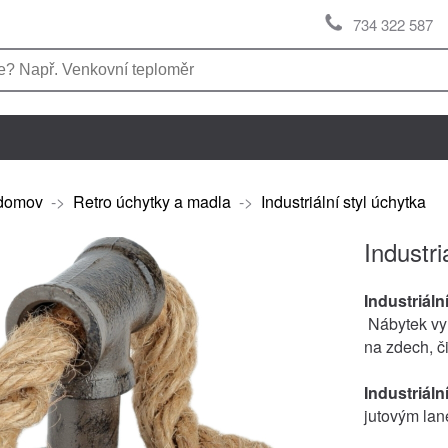
734 322 587
domov
->
Retro úchytky a madla
->
Industriální styl úchytka
Industri
Industriální
Nábytek vyr
na zdech, či
Industriální
jutovým lan