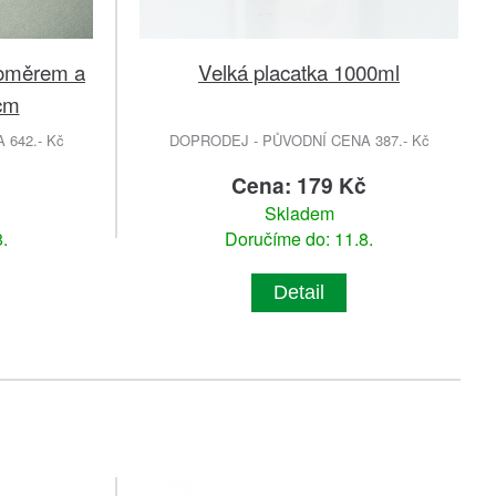
ploměrem a
Velká placatka 1000ml
cm
642.- Kč
DOPRODEJ - PŮVODNÍ CENA 387.- Kč
č
Cena: 179 Kč
Skladem
.
Doručíme do: 11.8.
Detail