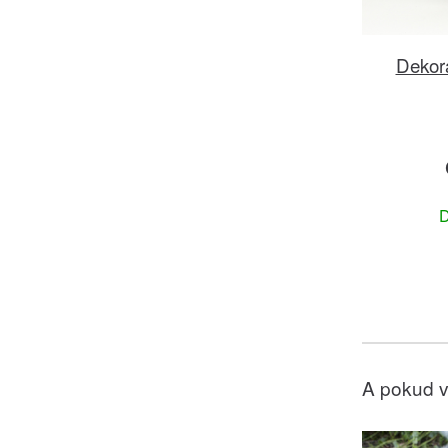
Dekor
D
A pokud v