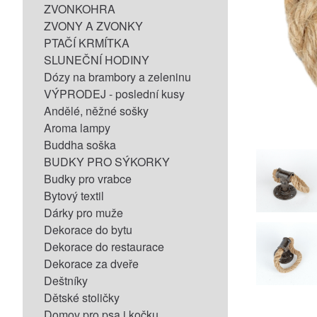
ZVONKOHRA
ZVONY A ZVONKY
PTAČÍ KRMÍTKA
SLUNEČNÍ HODINY
Dózy na brambory a zeleninu
VÝPRODEJ - poslední kusy
Andělé, něžné sošky
Aroma lampy
Buddha soška
BUDKY PRO SÝKORKY
Budky pro vrabce
Bytový textil
Dárky pro muže
Dekorace do bytu
Dekorace do restaurace
Dekorace za dveře
Deštníky
Dětské stoličky
Domov pro psa i kočku