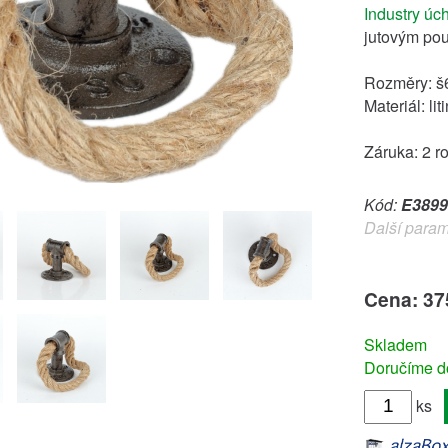
Industry úc
jutovým pou
Rozměry: š6
Materiál: lit
Záruka: 2 r
Kód:
E3899
Další param
Cena: 37
Skladem
Doručíme do
ks