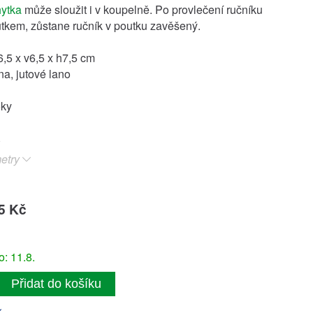
hytka
může sloužit i v koupelně. Po provlečení ručníku
tkem, zůstane ručník v poutku zavěšený.
,5 x v6,5 x h7,5 cm
ina, jutové lano
oky
etry
5 Kč
: 11.8.
Přidat do košíku