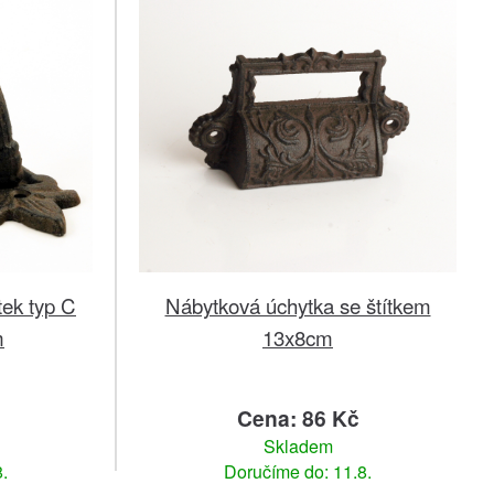
tek typ C
Nábytková úchytka se štítkem
m
13x8cm
č
Cena: 86 Kč
Skladem
.
Doručíme do: 11.8.