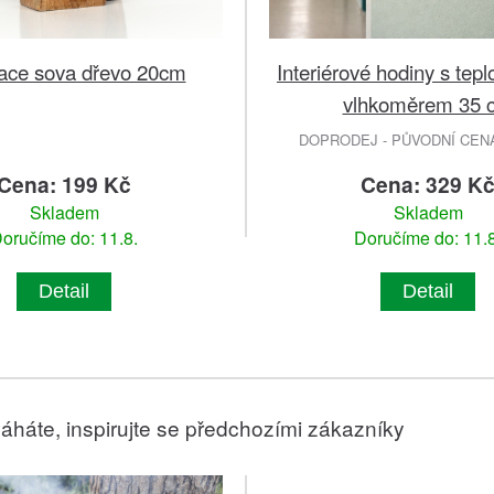
ace sova dřevo 20cm
Interiérové hodiny s te
vlhkoměrem 35 
DOPRODEJ - PŮVODNÍ CENA 
Cena: 199 Kč
Cena: 329 K
Skladem
Skladem
oručíme do: 11.8.
Doručíme do: 11.8
Detail
Detail
áháte, inspirujte se předchozími zákazníky