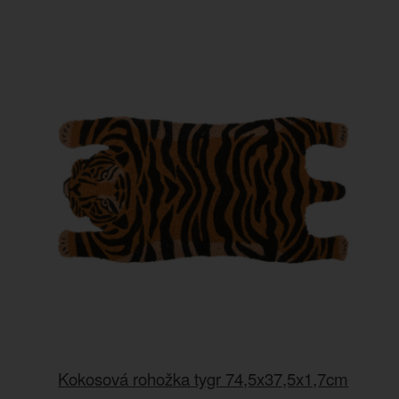
Kokosová rohožka tygr 74,5x37,5x1,7cm