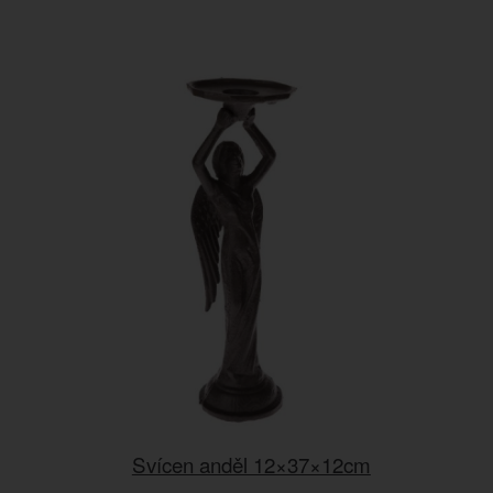
Svícen anděl 12×37×12cm