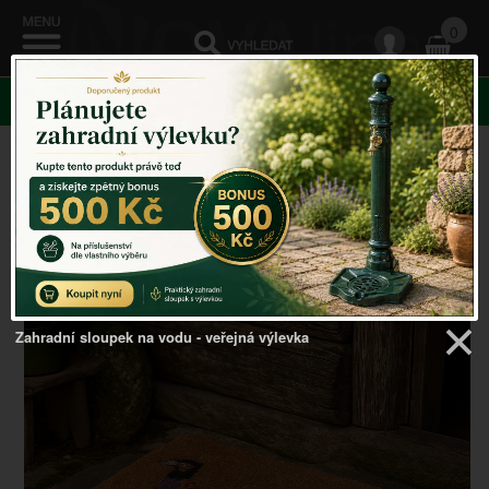
0
KATEGORIE
Venkovský domov
->
ROHOŽKY A ŠKRABADLA
-
>
Rohožka venkovní bažant 75x45x2,8cm
Zahradní sloupek na vodu - veřejná výlevka