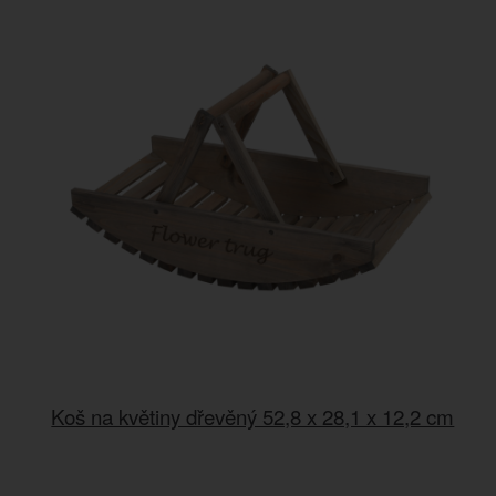
Koš na květiny dřevěný 52,8 x 28,1 x 12,2 cm