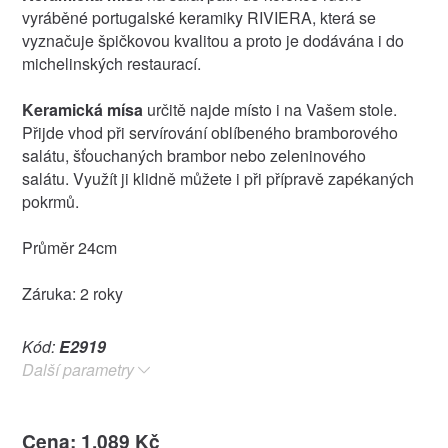
vyráběné portugalské keramiky RIVIERA, která se
vyznačuje špičkovou kvalitou a proto je dodávána i do
michelinských restaurací.
Keramická mísa
určitě najde místo i na Vašem stole.
Přijde vhod při servírování oblíbeného bramborového
salátu, šťouchaných brambor nebo zeleninového
salátu. Využít ji klidně můžete i při přípravě zapékaných
pokrmů.
Průměr 24cm
Záruka: 2 roky
Kód:
E2919
Další parametry
Cena: 1.089 Kč