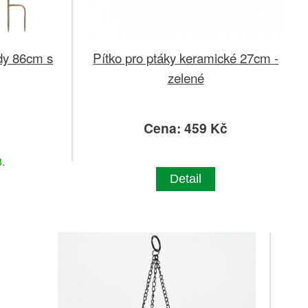
dy 86cm s
Pítko pro ptáky keramické 27cm -
zelené
č
Cena: 459 Kč
.
Detail