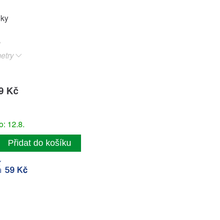
oky
etry
9 Kč
: 12.8.
Přidat do košíku