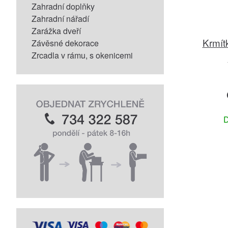
Zahradní doplňky
Zahradní nářadí
Zarážka dveří
Krmítk
Závěsné dekorace
Zrcadla v rámu, s okenicemi
D