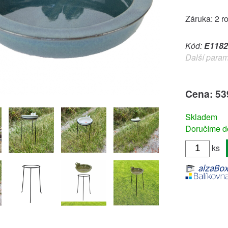
Záruka: 2 r
Kód:
E1182
Další param
Cena: 53
Skladem
Doručíme do
ks