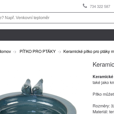
734 322 587
domov
->
PÍTKO PRO PTÁKY
->
Keramické pítko pro ptáky 
Keramic
Keramické 
také jako kr
Pítko můžet
Rozměry: 32
Materiál: te