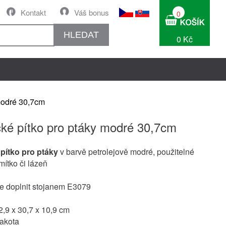
Kontakt
Váš bonus
0
HLEDAT
0 Kč
modré 30,7cm
ké pítko pro ptáky modré 30,7cm
pítko pro ptáky
v barvě petrolejově modré, použitelné
mítko či lázeň
e doplnit stojanem E3079
,9 x 30,7 x 10,9 cm
rakota