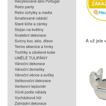
Recyklované sklo Portugal
Retro panty
Retro úchytky a madla
Smaltované nádobí
Staré klíče a zámky
Stojan na květiny
Svatební dekorace
A už jste v
Svícny kov, sklo, dřevo
Termo sklenice a hrnky
Truhlíky a závěsné koše
UMĚLÉ TULIPÁNY
Vánoční dekorace
Vánoční domečky
Vánoční věnce a svíčky
Velikonoční dekorace
Venkovní teploměr
Vůně podle nálady
Vycházková hůl
Zahradní dekorace