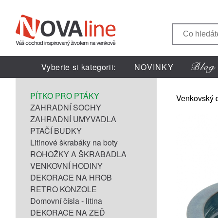
Vyberte si kategorii:
NOVINKY
PÍTKO PRO PTÁKY
Venkovský 
ZAHRADNÍ SOCHY
ZAHRADNÍ UMYVADLA
PTAČÍ BUDKY
Litinové škrabáky na boty
ROHOŽKY A ŠKRABADLA
VENKOVNÍ HODINY
DEKORACE NA HROB
RETRO KONZOLE
Domovní čísla - litina
DEKORACE NA ZEĎ