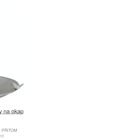
y na okap
A PŘITOM
!!