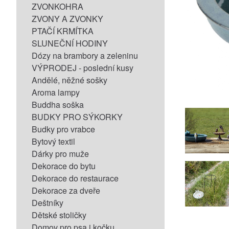
ZVONKOHRA
ZVONY A ZVONKY
PTAČÍ KRMÍTKA
SLUNEČNÍ HODINY
Dózy na brambory a zeleninu
VÝPRODEJ - poslední kusy
Andělé, něžné sošky
Aroma lampy
Buddha soška
BUDKY PRO SÝKORKY
Budky pro vrabce
Bytový textil
Dárky pro muže
Dekorace do bytu
Dekorace do restaurace
Dekorace za dveře
Deštníky
Dětské stoličky
Domov pro psa i kočku